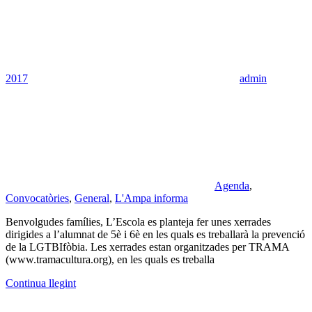
2017
admin
Agenda
,
Convocatòries
,
General
,
L'Ampa informa
Benvolgudes famílies, L’Escola es planteja fer unes xerrades
dirigides a l’alumnat de 5è i 6è en les quals es treballarà la prevenció
de la LGTBIfòbia. Les xerrades estan organitzades per TRAMA
(www.tramacultura.org), en les quals es treballa
Continua llegint