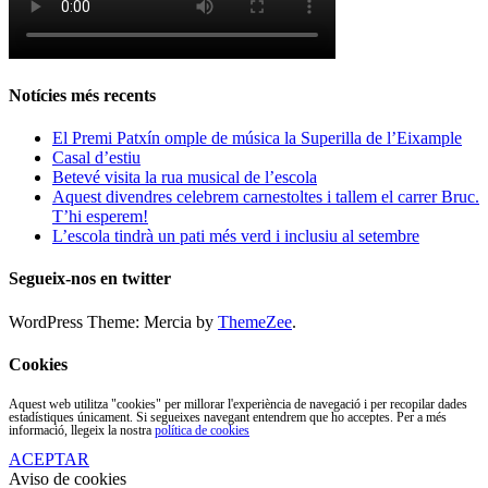
Notícies més recents
El Premi Patxín omple de música la Superilla de l’Eixample
Casal d’estiu
Betevé visita la rua musical de l’escola
Aquest divendres celebrem carnestoltes i tallem el carrer Bruc.
T’hi esperem!
L’escola tindrà un pati més verd i inclusiu al setembre
Segueix-nos en twitter
WordPress Theme: Mercia by
ThemeZee
.
Cookies
Aquest web utilitza "cookies" per millorar l'experiència de navegació i per recopilar dades
estadístiques únicament. Si segueixes navegant entendrem que ho acceptes. Per a més
informació, llegeix la nostra
política de cookies
ACEPTAR
Aviso de cookies