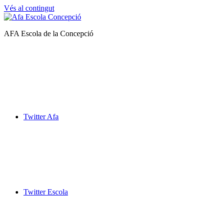
Vés al contingut
Afa
AFA Escola de la Concepció
Escola
de
la
Concepció
Twitter Afa
Twitter Escola