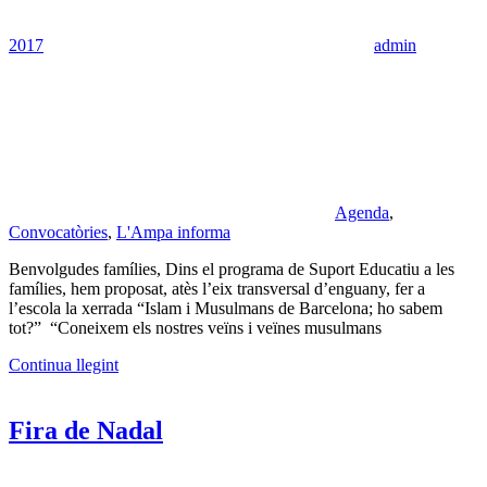
2017
admin
Agenda
,
Convocatòries
,
L'Ampa informa
Benvolgudes famílies, Dins el programa de Suport Educatiu a les
famílies, hem proposat, atès l’eix transversal d’enguany, fer a
l’escola la xerrada “Islam i Musulmans de Barcelona; ho sabem
tot?” “Coneixem els nostres veïns i veïnes musulmans
Continua llegint
Fira de Nadal