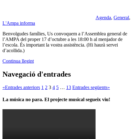
Agenda
,
General
,
L'Ampa informa
Benvolgudes famílies, Us convoquem a l’Assemblea general de
l’AMPA del proper 17 d’octubre a les 18:00 h al menjador de
l’escola. És important la vostra assistència. (Hi haurà servei
d’acollida.)
Continua llegint
Navegació d'entrades
«
Entrades anteriors
1
2
3
4
5
…
13
Entrades següents
»
La música no para. El projecte musical segueix viu!