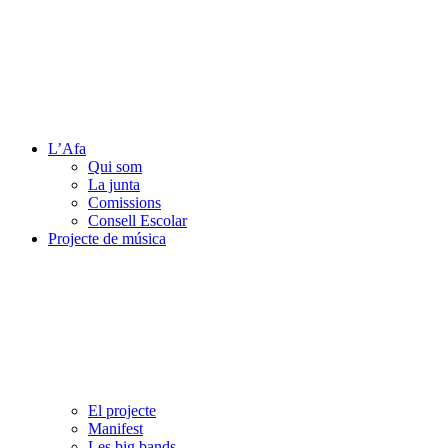
L’Afa
Qui som
La junta
Comissions
Consell Escolar
Projecte de música
El projecte
Manifest
Les big bands