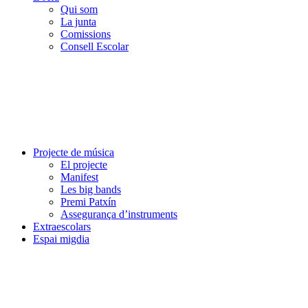
Qui som
La junta
Comissions
Consell Escolar
Projecte de música
El projecte
Manifest
Les big bands
Premi Patxín
Assegurança d’instruments
Extraescolars
Espai migdia