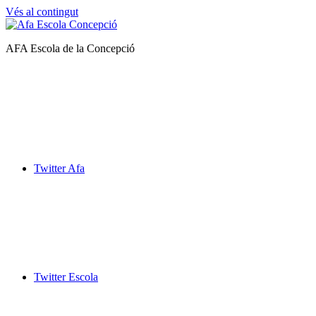
Vés al contingut
Afa
AFA Escola de la Concepció
Escola
de
la
Concepció
Twitter Afa
Twitter Escola