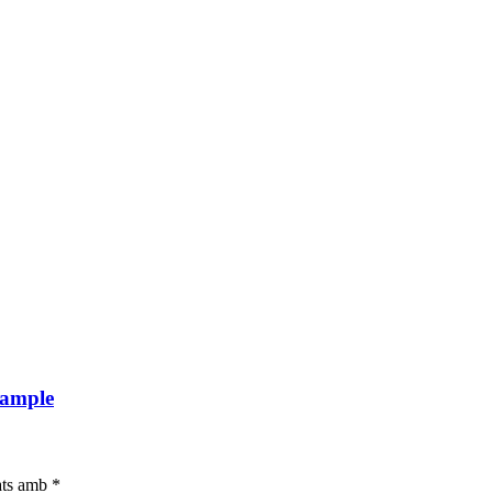
xample
ats amb
*