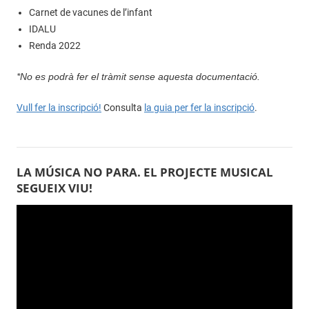
Carnet de vacunes de l’infant
IDALU
Renda 2022
*No es podrà fer el tràmit sense aquesta documentació.
Vull fer la inscripció!
Consulta
la guia per fer la inscripció
.
LA MÚSICA NO PARA. EL PROJECTE MUSICAL
SEGUEIX VIU!
Reproductor
de
vídeo