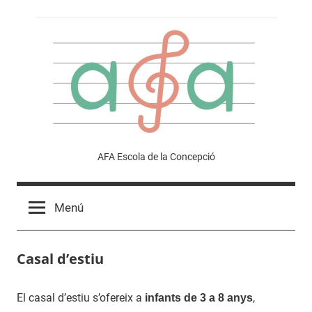
Vés
al
contingut
Afa
AFA Escola de la Concepció
Escola
Menú
de
Casal d’estiu
la
Concepció
El casal d’estiu s’ofereix a
,
infants de 3 a 8 anys