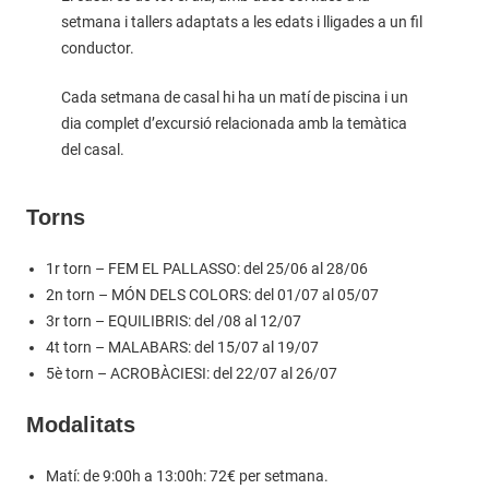
setmana i tallers adaptats a les edats i lligades a un fil
conductor.
Cada setmana de casal hi ha un matí de piscina i un
dia complet d’excursió relacionada amb la temàtica
del casal.
Torns
1r torn – FEM EL PALLASSO: del 25/06 al 28/06
2n torn – MÓN DELS COLORS: del 01/07 al 05/07
3r torn – EQUILIBRIS: del /08 al 12/07
4t torn – MALABARS: del 15/07 al 19/07
5è torn – ACROBÀCIESI: del 22/07 al 26/07
Modalitats
Matí: de 9:00h a 13:00h: 72€ per setmana.