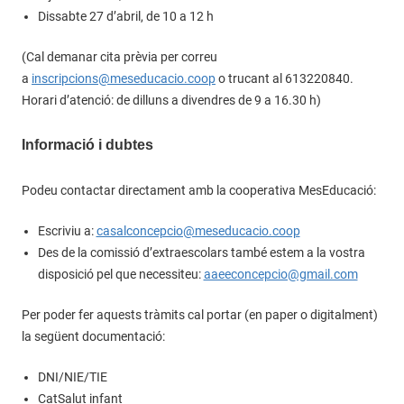
Dissabte 27 d’abril, de 10 a 12 h
(Cal demanar cita prèvia per correu
a
inscripcions@meseducacio.coop
o trucant al 613220840.
Horari d’atenció: de dilluns a divendres de 9 a 16.30 h)
Informació i dubtes
Podeu contactar directament amb la cooperativa MesEducació:
Escriviu a:
casalconcepcio@meseducacio.coop
Des de la comissió d’extraescolars també estem a la vostra
disposició pel que necessiteu:
aaeeconcepcio@gmail.com
Per poder fer aquests tràmits cal portar (en paper o digitalment)
la següent documentació:
DNI/NIE/TIE
CatSalut infant