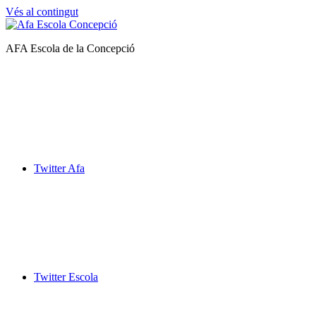
Vés al contingut
Afa
AFA Escola de la Concepció
Escola
de
la
Concepció
Twitter Afa
Twitter Escola