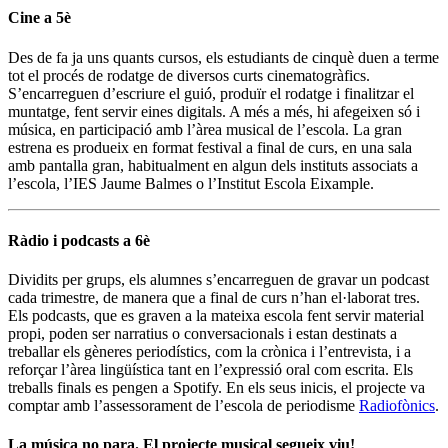
Cine a 5è
Des de fa ja uns quants cursos, els estudiants de cinquè duen a terme
tot el procés de rodatge de diversos curts cinematogràfics.
S’encarreguen d’escriure el guió, produïr el rodatge i finalitzar el
muntatge, fent servir eines digitals. A més a més, hi afegeixen só i
música, en participació amb l’àrea musical de l’escola. La gran
estrena es produeix en format festival a final de curs, en una sala
amb pantalla gran, habitualment en algun dels instituts associats a
l’escola, l’IES Jaume Balmes o l’Institut Escola Eixample.
Ràdio i podcasts a 6è
Dividits per grups, els alumnes s’encarreguen de gravar un podcast
cada trimestre, de manera que a final de curs n’han el·laborat tres.
Els podcasts, que es graven a la mateixa escola fent servir material
propi, poden ser narratius o conversacionals i estan destinats a
treballar els gèneres periodístics, com la crònica i l’entrevista, i a
reforçar l’àrea lingüística tant en l’expressió oral com escrita. Els
treballs finals es pengen a Spotify. En els seus inicis, el projecte va
comptar amb l’assessorament de l’escola de periodisme
Radiofònics
.
La música no para. El projecte musical segueix viu!