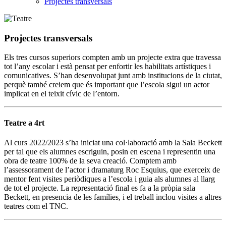
Projectes transversals
Projectes transversals
Els tres cursos superiors compten amb un projecte extra que travessa
tot l’any escolar i està pensat per enfortir les habilitats artístiques i
comunicatives. S’han desenvolupat junt amb institucions de la ciutat,
perquè també creiem que és important que l’escola sigui un actor
implicat en el teixit cívic de l’entorn.
Teatre a 4rt
Al curs 2022/2023 s’ha iniciat una col·laboració amb la Sala Beckett
per tal que els alumnes escriguin, posin en escena i representin una
obra de teatre 100% de la seva creació. Comptem amb
l’assessorament de l’actor i dramaturg Roc Esquius, que exerceix de
mentor fent visites periòdiques a l’escola i guia als alumnes al llarg
de tot el projecte. La representació final es fa a la pròpia sala
Beckett, en presencia de les famílies, i el treball inclou visites a altres
teatres com el TNC.