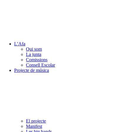
L’Afa
Qui som
La junta
Comissions
Consell Escolar
Projecte de música
El projecte
Manifest
Les big bands