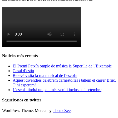
Notícies més recents
El Premi Patxín omple de música la Superilla de l’Eixample
Casal d’estiu
Betevé visita la rua musical de l’escola
Aquest divendres celebrem carnestoltes i tallem el carrer Bruc.
T’hi esperem!
L’escola tindrà un pati més verd i inclusiu al setembre
Segueix-nos en twitter
WordPress Theme: Mercia by
ThemeZee
.