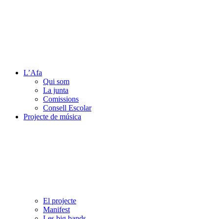
L’Afa
Qui som
La junta
Comissions
Consell Escolar
Projecte de música
El projecte
Manifest
Les big bands