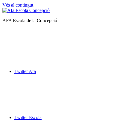
Vés al contingut
Afa
AFA Escola de la Concepció
Escola
de
la
Concepció
Twitter Afa
Twitter Escola