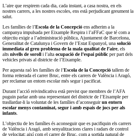
L’aire que respirem cada dia, cada instant, a casa nostra, en els
nostres carrers, a les nostres escoles, ens està perjudicant greument la
salut.
Les famílies de l’
Escola de la Concepció
ens adherim a la
campanya impulsada per Eixample Respira i l’aFFaC que té com a
objectiu exigir a l’administració pública, Ajuntament de Barcelona,
Generalitat de Catalunya i Govern de l’Estat Espanyol, una
solució
immediata al greu problema de la mala qualitat de l’aire
, els
alts
nivells de soroll
i l’alta
ocupació de l’espai públic
per part dels
vehicles privats al districte de l’Eixample.
Per aquesta raó les famílies de l’
Escola de la Concepció
tallem de
forma reiterada el carrer Bruc, entre els carrers de València i Aragó,
per reclamar un entorn escolar més segur i pacificat.
Durant l’acció reivindicativa està previst que membres de l’AFA
puguin parlar amb una representant del districte de l’Eixample per
trasllardar-li la voluntat de les famílies d’aconseguir
un entorn
escolar menys contaminat, segur i amb espais de jocs per als
infants
.
L’objectiu de les famílies és aconseguir que es pacifiquin els carrers
de València i Aragó, amb senyalitzacions clares i radars de control
de velocitat; així com el carrer de Bruc, com a sortida natural de