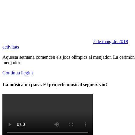
7 de maig de 2018
activitats
Aquesta setmana comencen els jocs olímpics al menjador. La cerimònia d
menjador
Continua llegint
La música no para. El projecte musical segueix viu!