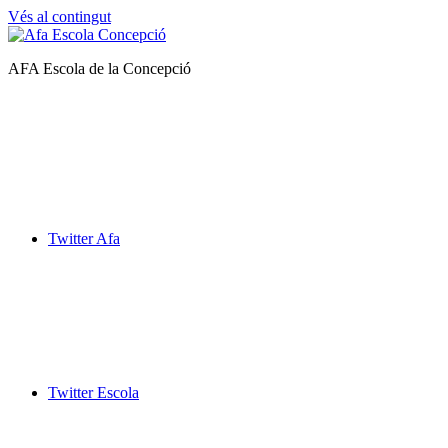
Vés al contingut
Afa
AFA Escola de la Concepció
Escola
de
la
Concepció
Twitter Afa
Twitter Escola