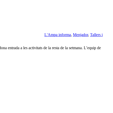
L'Ampa informa
,
Menjador
,
Tallers i
a entrada a les activitats de la resta de la setmana. L’equip de