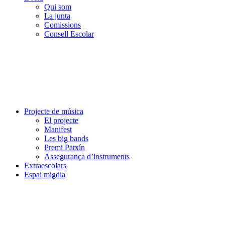
Qui som
La junta
Comissions
Consell Escolar
Projecte de música
El projecte
Manifest
Les big bands
Premi Patxín
Assegurança d’instruments
Extraescolars
Espai migdia