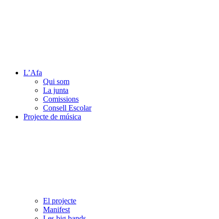
L’Afa
Qui som
La junta
Comissions
Consell Escolar
Projecte de música
El projecte
Manifest
Les big bands