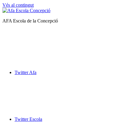
Vés al contingut
Afa
AFA Escola de la Concepció
Escola
de
la
Concepció
Twitter Afa
Twitter Escola