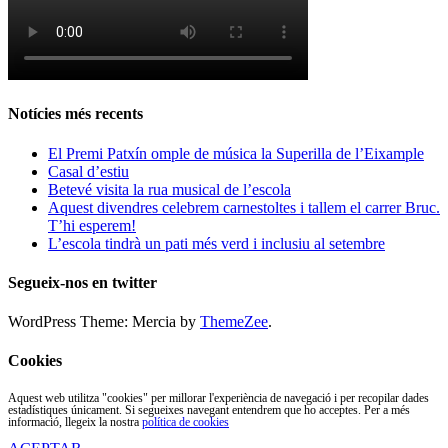
Notícies més recents
El Premi Patxín omple de música la Superilla de l’Eixample
Casal d’estiu
Betevé visita la rua musical de l’escola
Aquest divendres celebrem carnestoltes i tallem el carrer Bruc.
T’hi esperem!
L’escola tindrà un pati més verd i inclusiu al setembre
Segueix-nos en twitter
WordPress Theme: Mercia by
ThemeZee
.
Cookies
Aquest web utilitza "cookies" per millorar l'experiència de navegació i per recopilar dades
estadístiques únicament. Si segueixes navegant entendrem que ho acceptes. Per a més
informació, llegeix la nostra
política de cookies