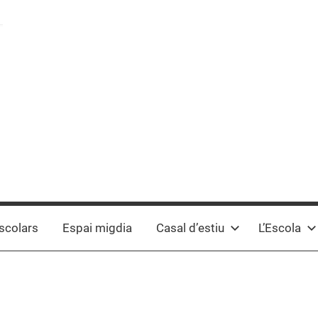
scolars
Espai migdia
Casal d’estiu
L’Escola