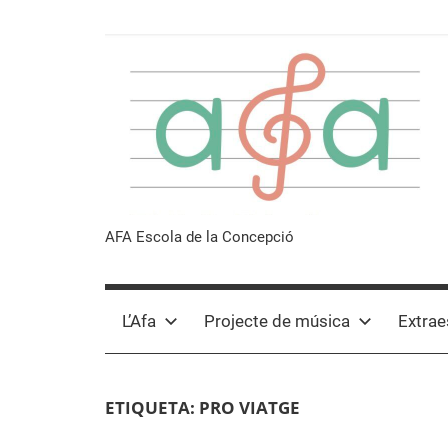
Vés
al
contingut
Afa
AFA Escola de la Concepció
Escola
L’Afa
Projecte de música
Extrae
de
la
ETIQUETA:
PRO VIATGE