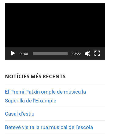
Reproductor
de
vídeo
00:00
03:22
NOTÍCIES MÉS RECENTS
El Premi Patxín omple de música la
Superilla de l’Eixample
Casal d’estiu
Betevé visita la rua musical de l’escola