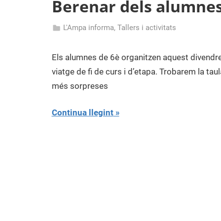
Berenar dels alumnes
Concepció
L'Ampa informa
,
Tallers i activitats
14
admin
de
Els alumnes de 6è organitzen aquest divendres 
novembre
viatge de fi de curs i d’etapa. Trobarem la ta
de
més sorpreses
2019
Continua llegint