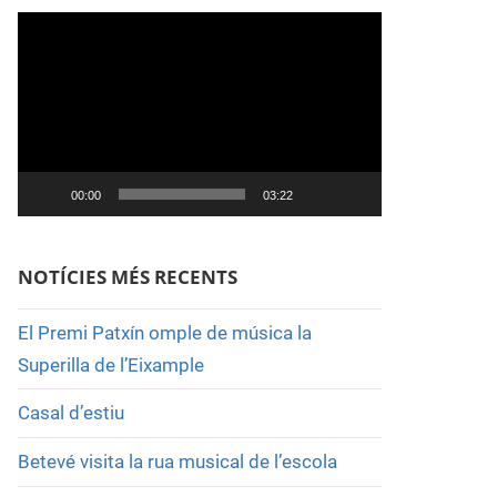
Reproductor
de
vídeo
00:00
03:22
NOTÍCIES MÉS RECENTS
El Premi Patxín omple de música la
Superilla de l’Eixample
Casal d’estiu
Betevé visita la rua musical de l’escola