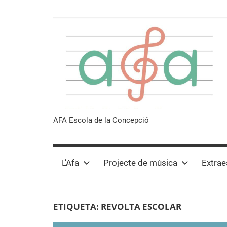
Vés
al
contingut
Afa
AFA Escola de la Concepció
Escola
L’Afa
Projecte de música
Extrae
de
la
ETIQUETA:
REVOLTA ESCOLAR