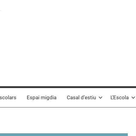
scolars
Espai migdia
Casal d’estiu
L’Escola