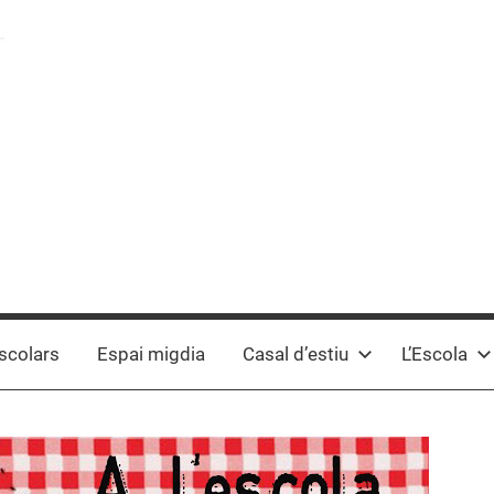
scolars
Espai migdia
Casal d’estiu
L’Escola