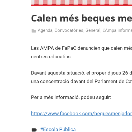
Calen més beques me
Agenda
,
Convocatòries
,
General
,
L'Ampa inform
17
admin
de
Les AMPA de FaPaC denuncien que calen més 
maig
centres educatius.
de
2016
Davant aquesta situació, el proper dijous 26 
una concentració davant del Parlament de Ca
Per a més informació, podeu seguir:
https://www.facebook.com/bequesmenjador
Escola Pública