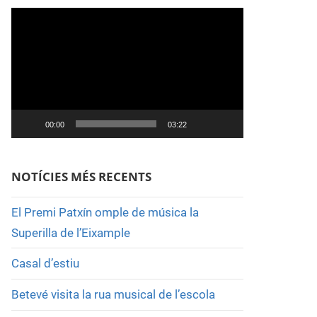
Reproductor
de
vídeo
00:00
03:22
NOTÍCIES MÉS RECENTS
El Premi Patxín omple de música la
Superilla de l’Eixample
Casal d’estiu
Betevé visita la rua musical de l’escola