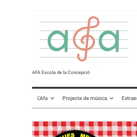
Vés
al
contingut
Afa
AFA Escola de la Concepció
Escola
L’Afa
Projecte de música
Extrae
de
la