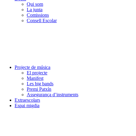
Qui som
La junta
Comissions
Consell Escolar
Projecte de música
El projecte
Manifest
Les big bands
Premi Patxín
Assegurança d’instruments
Extraescolars
Espai migdia