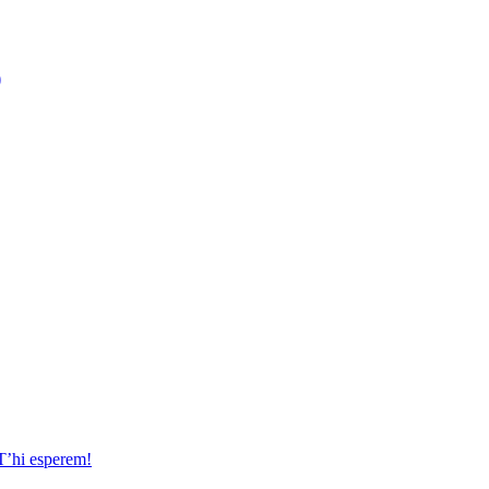
)
 T’hi esperem!