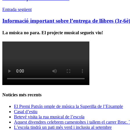
Entrada següent
Informació important sobre l’entrega de llibres (3r-6è
La música no para. El projecte musical segueix viu!
Notícies més recents
El Premi Patxín omple de música la Superilla de l’Eixample
Casal d’estiu
Betevé visita la rua musical de l’escola
Aquest divendres celebrem carnestoltes i tallem el carrer Bruc.
L’escola tindrà un pati més verd i inclusiu al setembre