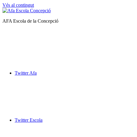
Vés al contingut
Afa
AFA Escola de la Concepció
Escola
de
la
Concepció
Twitter Afa
Twitter Escola