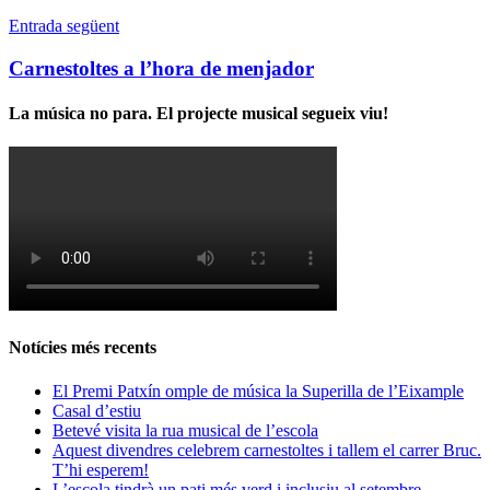
Entrada següent
Carnestoltes a l’hora de menjador
La música no para. El projecte musical segueix viu!
Notícies més recents
El Premi Patxín omple de música la Superilla de l’Eixample
Casal d’estiu
Betevé visita la rua musical de l’escola
Aquest divendres celebrem carnestoltes i tallem el carrer Bruc.
T’hi esperem!
L’escola tindrà un pati més verd i inclusiu al setembre