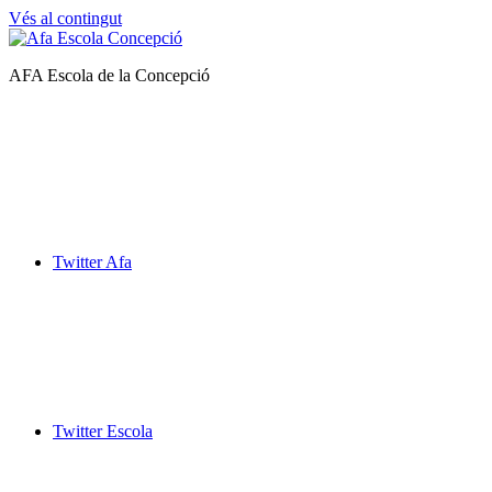
Vés al contingut
Afa
AFA Escola de la Concepció
Escola
de
la
Concepció
Twitter Afa
Twitter Escola