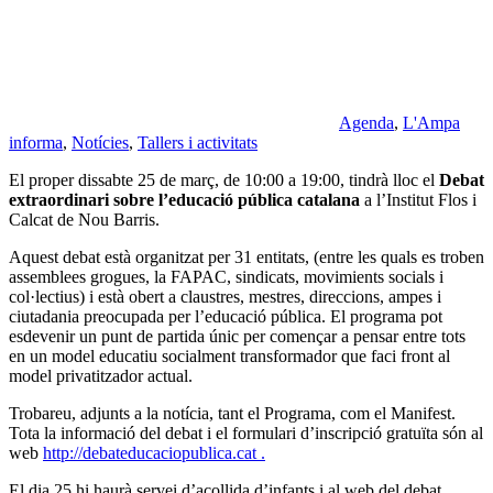
Agenda
,
L'Ampa
informa
,
Notícies
,
Tallers i activitats
El proper dissabte 25 de març, de 10:00 a 19:00, tindrà lloc el
Debat
extraordinari sobre l’educació pública catalana
a l’Institut Flos i
Calcat de Nou Barris.
Aquest debat està organitzat per 31 entitats, (entre les quals es troben
assemblees grogues, la FAPAC, sindicats, movimients socials i
col·lectius) i està obert a claustres, mestres, direccions, ampes i
ciutadania preocupada per l’educació pública. El programa pot
esdevenir un punt de partida únic per començar a pensar entre tots
en un model educatiu socialment transformador que faci front al
model privatitzador actual.
Trobareu, adjunts a la notícia, tant el Programa, com el Manifest.
Tota la informació del debat i el formulari d’inscripció gratuïta són al
web
http://debateducaciopublica.cat .
El dia 25 hi haurà servei d’acollida d’infants i al web del debat