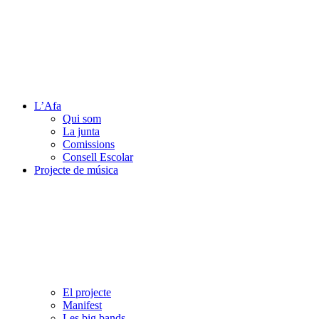
L’Afa
Qui som
La junta
Comissions
Consell Escolar
Projecte de música
El projecte
Manifest
Les big bands