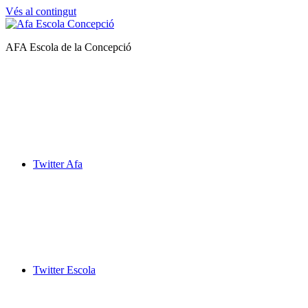
Vés al contingut
Afa
AFA Escola de la Concepció
Escola
de
la
Concepció
Twitter Afa
Twitter Escola