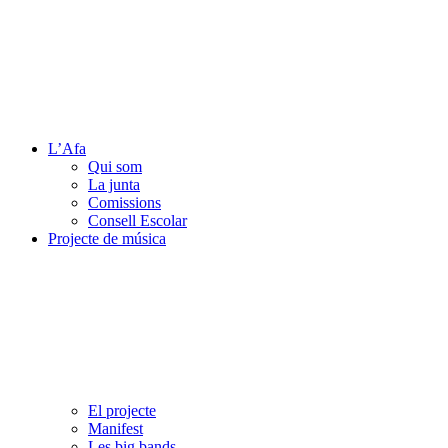
L’Afa
Qui som
La junta
Comissions
Consell Escolar
Projecte de música
El projecte
Manifest
Les big bands