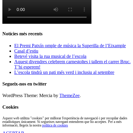
Notícies més recents
El Premi Patxín omple de música la Superilla de l’Eixample
Casal d’estiu
Betevé visita la rua musical de l’escola
Aquest divendres celebrem carnestoltes i tallem el carrer Bruc.
T’hi esperem!
L’escola tindrà un pati més verd i inclusiu al setembre
Segueix-nos en twitter
WordPress Theme: Mercia by
ThemeZee
.
Cookies
Aquest web utilitza "cookies" per millorar l'experiència de navegació i per recopilar dades
estadístiques únicament. Si segueixes navegant entendrem que ho acceptes. Per a més
informació, llegeix la nostra
política de cookies