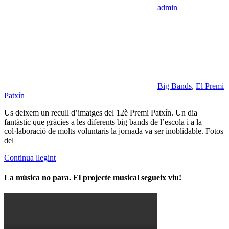
admin
Big Bands
,
El Premi
Patxín
Us deixem un recull d’imatges del 12è Premi Patxín. Un dia
fantàstic que gràcies a les diferents big bands de l’escola i a la
col·laboració de molts voluntaris la jornada va ser inoblidable. Fotos
del
Continua llegint
La música no para. El projecte musical segueix viu!