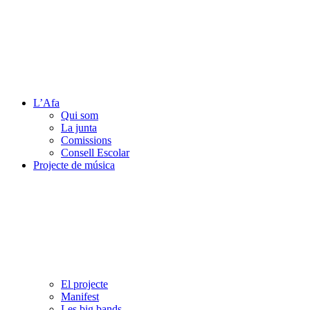
L’Afa
Qui som
La junta
Comissions
Consell Escolar
Projecte de música
El projecte
Manifest
Les big bands