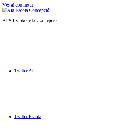
Vés al contingut
Afa
AFA Escola de la Concepció
Escola
de
la
Concepció
Twitter Afa
Twitter Escola