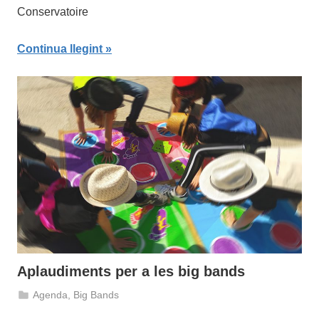
Conservatoire
Continua llegint
Aplaudiments per a les big bands
Agenda
,
Big Bands
27
admin