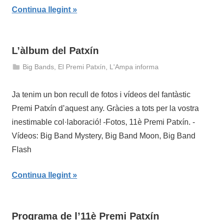
Continua llegint
L’àlbum del Patxín
Big Bands
,
El Premi Patxín
,
L'Ampa informa
27
admin
de
Ja tenim un bon recull de fotos i vídeos del fantàstic
juny
Premi Patxín d’aquest any. Gràcies a tots per la vostra
de
inestimable col·laboració! -Fotos, 11è Premi Patxín. -
2018
Vídeos: Big Band Mystery, Big Band Moon, Big Band
Flash
Continua llegint
Programa de l’11è Premi Patxín