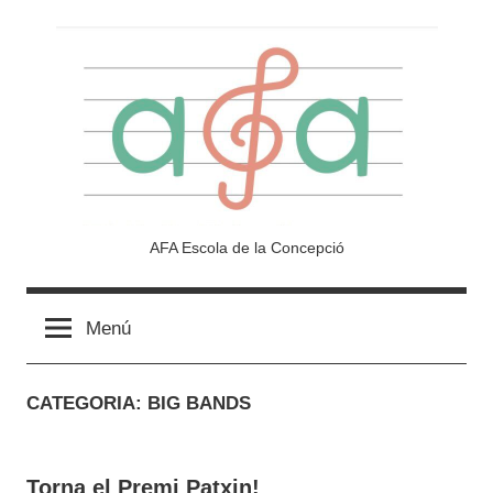
Vés
al
contingut
Afa
AFA Escola de la Concepció
Escola
Menú
de
CATEGORIA:
BIG BANDS
la
Concepció
Torna el Premi Patxin!