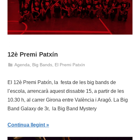
12è Premi Patxín
Agenda
,
Big Bands
,
El Premi Patxín
11
admin
de
El 12è Premi Patxín, la festa de les big bands de
juny
l’escola, arrencarà aquest dissabte 15, a partir de les
de
10.30 h, al carrer Girona entre València i Aragó. La Big
2019
Band Galaxy de 3r, la Big Band Mystery
Continua llegint