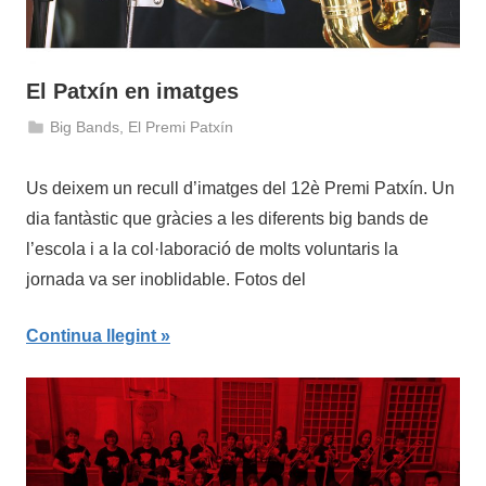
El Patxín en imatges
Big Bands
,
El Premi Patxín
12
admin
de
Us deixem un recull d’imatges del 12è Premi Patxín. Un
juliol
dia fantàstic que gràcies a les diferents big bands de
de
l’escola i a la col·laboració de molts voluntaris la
2019
jornada va ser inoblidable. Fotos del
Continua llegint