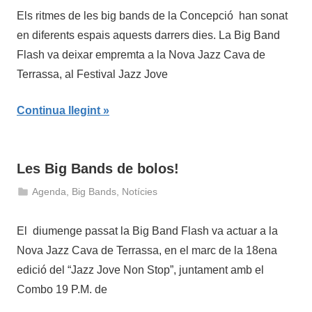
de
Els ritmes de les big bands de la Concepció han sonat
març
en diferents espais aquests darrers dies. La Big Band
de
Flash va deixar empremta a la Nova Jazz Cava de
2019
Terrassa, al Festival Jazz Jove
Continua llegint
Les Big Bands de bolos!
Agenda
,
Big Bands
,
Notícies
14
admin
de
El diumenge passat la Big Band Flash va actuar a la
març
Nova Jazz Cava de Terrassa, en el marc de la 18ena
de
edició del “Jazz Jove Non Stop”, juntament amb el
2019
Combo 19 P.M. de