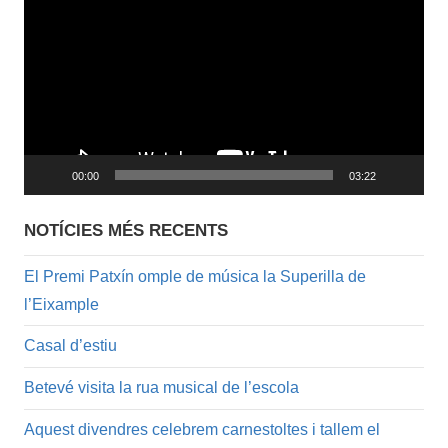
de
vídeo
00:00
03:22
NOTÍCIES MÉS RECENTS
El Premi Patxín omple de música la Superilla de
l’Eixample
Casal d’estiu
Betevé visita la rua musical de l’escola
Aquest divendres celebrem carnestoltes i tallem el