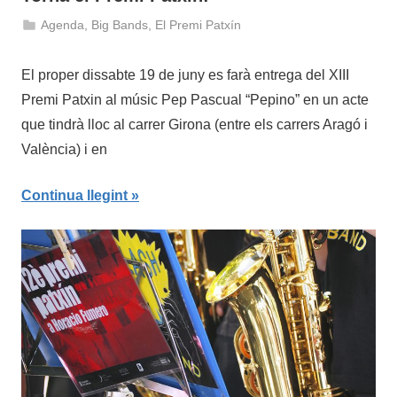
Agenda
,
Big Bands
,
El Premi Patxín
18
admin
de
El proper dissabte 19 de juny es farà entrega del XIII
juny
Premi Patxin al músic Pep Pascual “Pepino” en un acte
de
que tindrà lloc al carrer Girona (entre els carrers Aragó i
2021
València) i en
Continua llegint