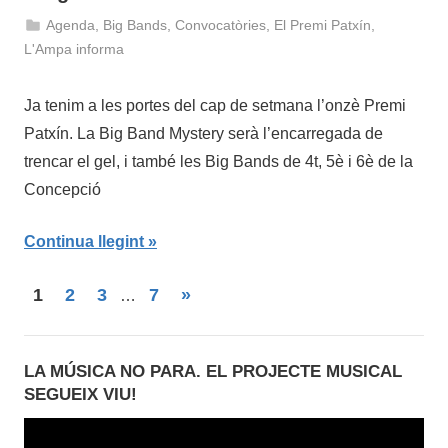
Agenda
,
Big Bands
,
Convocatòries
,
El Premi Patxín
,
14
admin
L'Ampa informa
de
juny
Ja tenim a les portes del cap de setmana l’onzè Premi
de
Patxín. La Big Band Mystery serà l’encarregada de
2018
trencar el gel, i també les Big Bands de 4t, 5è i 6è de la
Concepció
Continua llegint
1
2
3
7
Entrades
»
…
Navegació
següents
d'entrades
LA MÚSICA NO PARA. EL PROJECTE MUSICAL
SEGUEIX VIU!
Reproductor