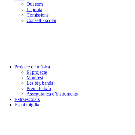
Qui som
La junta
Comissions
Consell Escolar
Projecte de música
El projecte
Manifest
Les big bands
Premi Patxín
Assegurança d’instruments
Extraescolars
Espai migdia