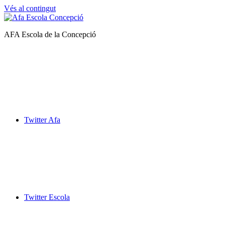
Vés al contingut
Afa
AFA Escola de la Concepció
Escola
de
la
Concepció
Twitter Afa
Twitter Escola