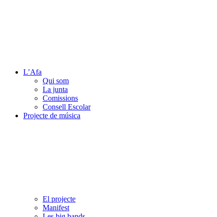
L’Afa
Qui som
La junta
Comissions
Consell Escolar
Projecte de música
El projecte
Manifest
Les big bands