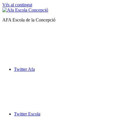
Vés al contingut
Afa
AFA Escola de la Concepció
Escola
de
la
Concepció
Twitter Afa
Twitter Escola