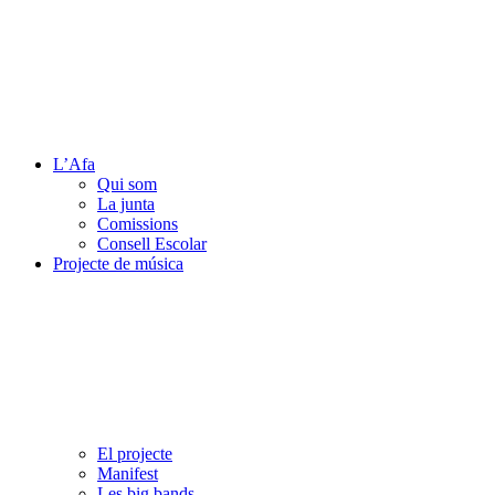
L’Afa
Qui som
La junta
Comissions
Consell Escolar
Projecte de música
El projecte
Manifest
Les big bands