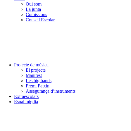
Qui som
La junta
Comissions
Consell Escolar
Projecte de música
El projecte
Manifest
Les big bands
Premi Patxín
Assegurança d’instruments
Extraescolars
Espai migdia