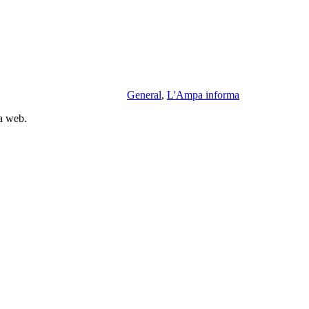
General
,
L'Ampa informa
la web.