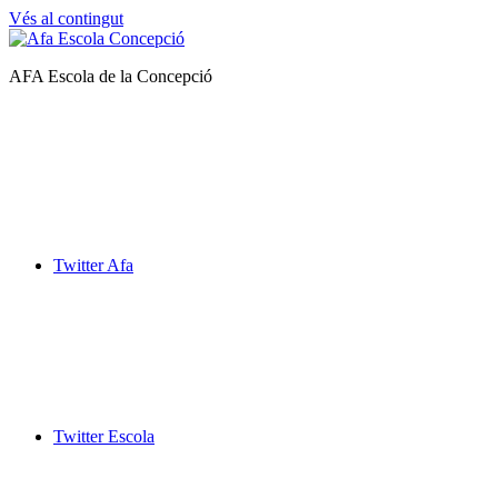
Vés al contingut
Afa
AFA Escola de la Concepció
Escola
de
la
Concepció
Twitter Afa
Twitter Escola