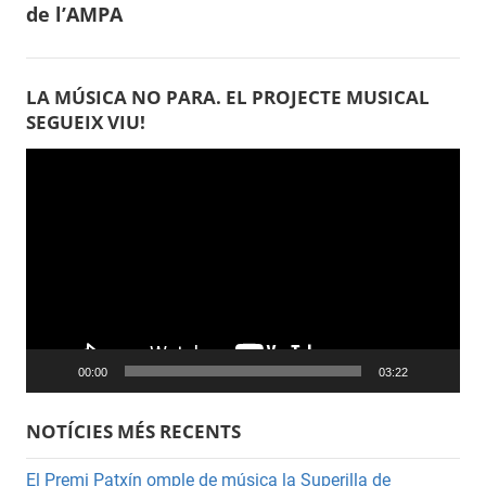
de l’AMPA
d'entrades
LA MÚSICA NO PARA. EL PROJECTE MUSICAL
SEGUEIX VIU!
Reproductor
de
vídeo
00:00
03:22
NOTÍCIES MÉS RECENTS
El Premi Patxín omple de música la Superilla de