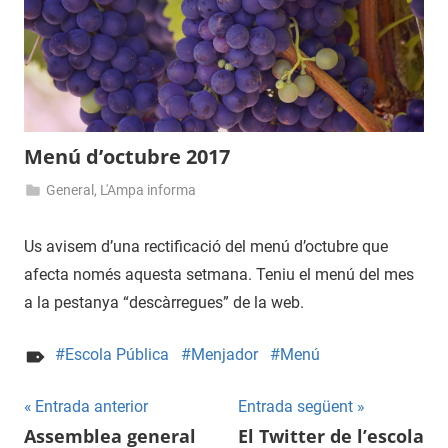
Menú d’octubre 2017
General
,
L'Ampa informa
4
admin
d'octubre
Us avisem d’una rectificació del menú d’octubre que
de
afecta només aquesta setmana. Teniu el menú del mes
2017
a la pestanya “descàrregues” de la web.
Escola Pública
Menjador
Menú
Entrada anterior
Entrada següent
Navegació
Assemblea general
El Twitter de l’escola