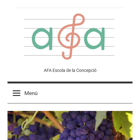
Vés
al
contingut
Afa
AFA Escola de la Concepció
Escola
Menú
de
la
Concepció