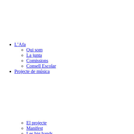
L’Afa
Qui som
La junta
Comissions
Consell Escolar
Projecte de música
El projecte
Manifest
Les big bands