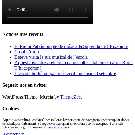
Notícies més recents
El Premi Patxín omple de música la Superilla de l’Eixample
Casal d’estiu
Betevé visita la rua musical de l’escola
Aquest divendres celebrem carnestoltes i tallem el carrer Bruc.
T’hi esperem!
L’escola tindrà un pati més verd i inclusiu al setembre
Segueix-nos en twitter
WordPress Theme: Mercia by
ThemeZee
.
Cookies
Aquest web utilitza "cookies" per millorar l'experiència de navegació i per recopilar dades
estadístiques únicament. Si segueixes navegant entendrem que ho acceptes. Per a més
informació, llegeix la nostra
política de cookies