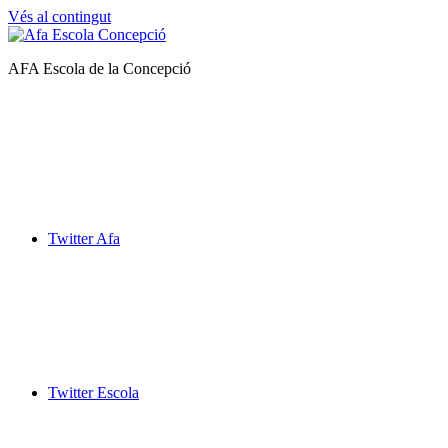
Vés al contingut
Afa
AFA Escola de la Concepció
Escola
de
la
Concepció
Twitter Afa
Twitter Escola