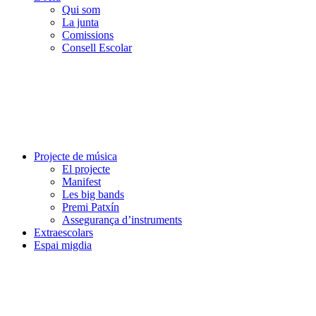
Qui som
La junta
Comissions
Consell Escolar
Projecte de música
El projecte
Manifest
Les big bands
Premi Patxín
Assegurança d’instruments
Extraescolars
Espai migdia