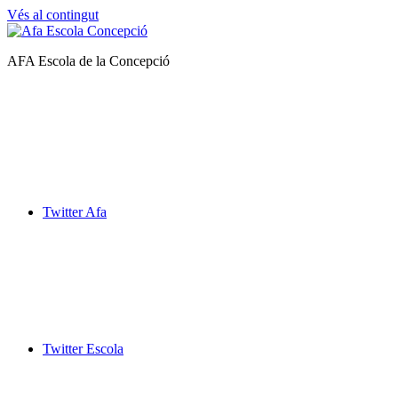
Vés al contingut
Afa
AFA Escola de la Concepció
Escola
de
la
Concepció
Twitter Afa
Twitter Escola