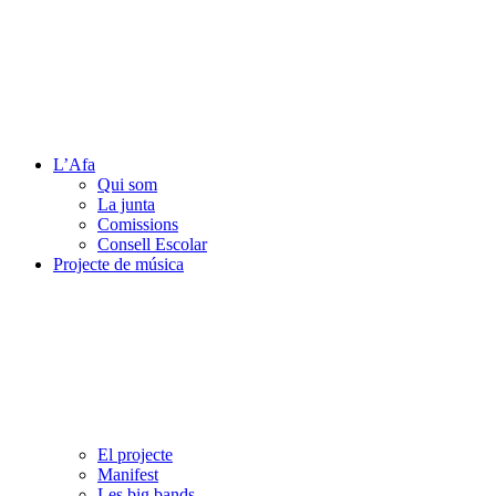
L’Afa
Qui som
La junta
Comissions
Consell Escolar
Projecte de música
El projecte
Manifest
Les big bands