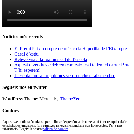
Notícies més recents
El Premi Patxín omple de música la Superilla de l’Eixample
Casal d’estiu
Betevé visita la rua musical de l’escola
Aquest divendres celebrem carnestoltes i tallem el carrer Bruc.
T’hi esperem!
L’escola tindrà un pati més verd i inclusiu al setembre
Segueix-nos en twitter
WordPress Theme: Mercia by
ThemeZee
.
Cookies
Aquest web utilitza "cookies" per millorar l'experiència de navegació i per recopilar dades
estadístiques únicament. Si segueixes navegant entendrem que ho acceptes. Per a més
informació, llegeix la nostra
política de cookies