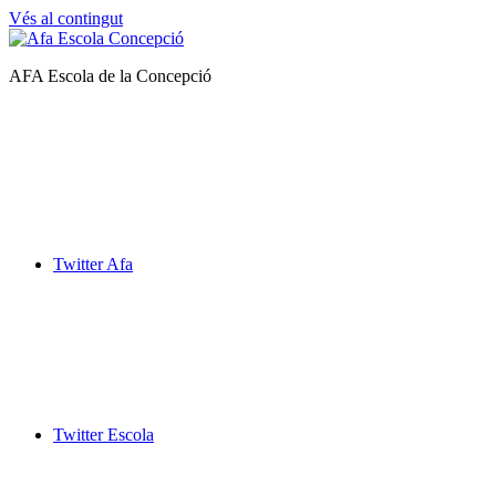
Vés al contingut
Afa
AFA Escola de la Concepció
Escola
de
la
Concepció
Twitter Afa
Twitter Escola