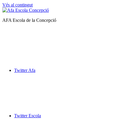
Vés al contingut
Afa
AFA Escola de la Concepció
Escola
de
la
Concepció
Twitter Afa
Twitter Escola