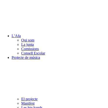
L’Afa
Qui som
La junta
Comissions
Consell Escolar
Projecte de música
El projecte
Manifest
Les big bands