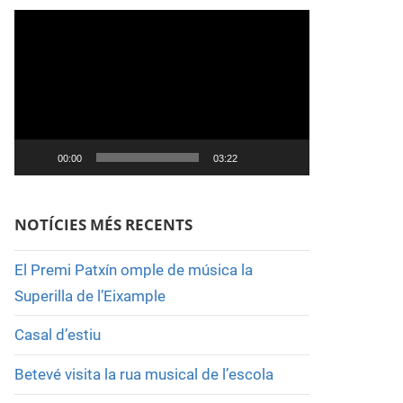
Reproductor
de
vídeo
00:00
03:22
NOTÍCIES MÉS RECENTS
El Premi Patxín omple de música la
Superilla de l’Eixample
Casal d’estiu
Betevé visita la rua musical de l’escola