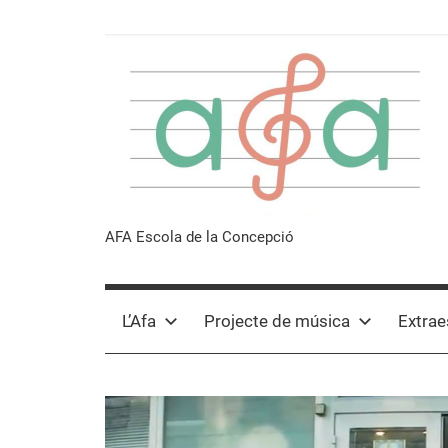
Vés
al
contingut
Afa
AFA Escola de la Concepció
Escola
L’Afa
Projecte de música
Extrae
de
la