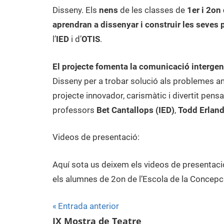
Disseny. Els
nens
de les classes de
1er i 2on
aprendran a dissenyar i construir les seves
l’
IED
i d’
OTIS
.
El projecte fomenta la comunicació intergene
Disseny per a trobar solució als problemes amb
projecte innovador, carismàtic i divertit pens
professors
Bet Cantallops (IED)
,
Todd Erlan
Videos de presentació:
Aquí sota us deixem els videos de presentació
els alumnes de 2on de l’Escola de la Concepc
Entrada anterior
Navegació
IX Mostra de Teatre