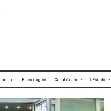
scolars
Espai migdia
Casal d’estiu
L’Escola