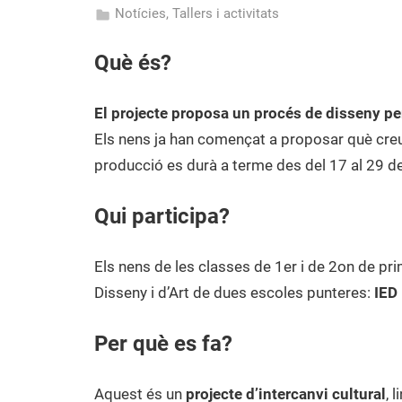
Notícies
,
Tallers i activitats
17
admin
Què és?
de
maig
de
El projecte proposa un procés de disseny per
2015
Els nens ja han començat a proposar què creue
producció es durà a terme des del 17 al 29 d
Qui participa?
Els nens de les classes de 1er i de 2on de pri
Disseny i d’Art de dues escoles punteres:
IED
Per què es fa?
Aquest és un
projecte d’intercanvi cultural
, 