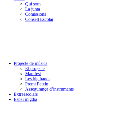
Qui som
La junta
Comissions
Consell Escolar
Projecte de música
El projecte
Manifest
Les big bands
Premi Patxín
Assegurança d’instruments
Extraescolars
Espai migdia