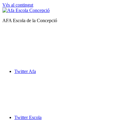
Vés al contingut
Afa
AFA Escola de la Concepció
Escola
de
la
Concepció
Twitter Afa
Twitter Escola