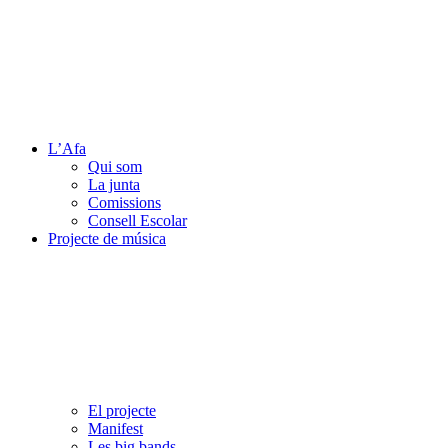
L’Afa
Qui som
La junta
Comissions
Consell Escolar
Projecte de música
El projecte
Manifest
Les big bands