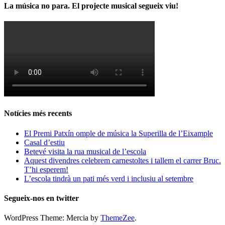
La música no para. El projecte musical segueix viu!
Notícies més recents
El Premi Patxín omple de música la Superilla de l’Eixample
Casal d’estiu
Betevé visita la rua musical de l’escola
Aquest divendres celebrem carnestoltes i tallem el carrer Bruc.
T’hi esperem!
L’escola tindrà un pati més verd i inclusiu al setembre
Segueix-nos en twitter
WordPress Theme: Mercia by
ThemeZee
.