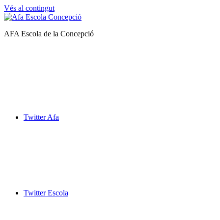
Vés al contingut
Afa
AFA Escola de la Concepció
Escola
de
la
Concepció
Twitter Afa
Twitter Escola