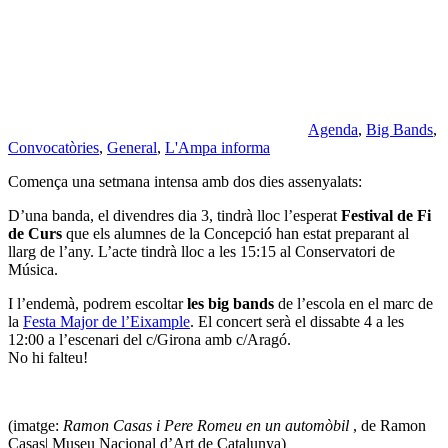
Agenda
,
Big Bands
,
Convocatòries
,
General
,
L'Ampa informa
Comença una setmana intensa amb dos dies assenyalats:
D’una banda, el divendres dia 3, tindrà lloc l’esperat
Festival de Fi
de Curs
que els alumnes de la Concepció han estat preparant al
llarg de l’any. L’acte tindrà lloc a les 15:15 al Conservatori de
Música.
I l’endemà, podrem escoltar
les big bands
de l’escola en el marc de
la
Festa Major de l’Eixample
. El concert serà el dissabte 4 a les
12:00 a l’escenari del c/Girona amb c/Aragó.
No hi falteu!
(imatge:
Ramon Casas i Pere Romeu en un automòbil
, de Ramon
Casas| Museu Nacional d’Art de Catalunya)