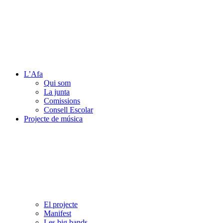
L’Afa
Qui som
La junta
Comissions
Consell Escolar
Projecte de música
El projecte
Manifest
Les big bands