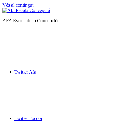
Vés al contingut
Afa
AFA Escola de la Concepció
Escola
de
la
Concepció
Twitter Afa
Twitter Escola