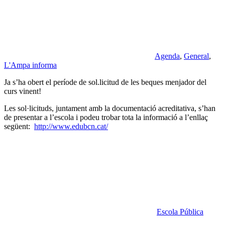
Agenda
,
General
,
L'Ampa informa
Ja s’ha obert el període de sol.licitud de les
beques menjador
del
curs vinent!
Les sol·licituds, juntament amb la documentació acreditativa, s’han
de presentar a
l’escola
i podeu trobar tota la informació a l’enllaç
següent:
http://www.edubcn.cat/
Escola Pública