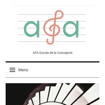
Vés
al
contingut
Afa
AFA Escola de la Concepció
Escola
Menú
de
la
Concepció