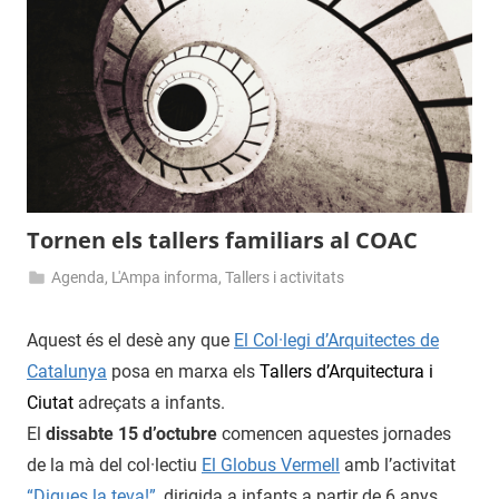
Tornen els tallers familiars al COAC
Agenda
,
L'Ampa informa
,
Tallers i activitats
13
admin
d'octubre
Aquest és el desè any que
El Col·legi d’Arquitectes de
de
Catalunya
posa en marxa els
Tallers d’Arquitectura i
2016
Ciutat
adreçats a infants.
El
dissabte 15 d’octubre
comencen aquestes jornades
de la mà del col·lectiu
El Globus Vermell
amb l’activitat
“Digues la teva!”
, dirigida a infants a partir de 6 anys.