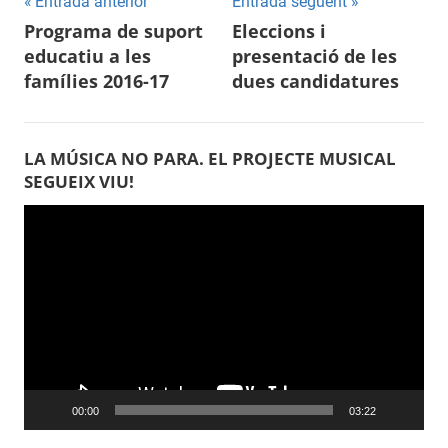
Entrada anterior
Entrada següent
Navegació
Programa de suport
Eleccions i
educatiu a les
presentació de les
d'entrades
famílies 2016-17
dues candidatures
LA MÚSICA NO PARA. EL PROJECTE MUSICAL
SEGUEIX VIU!
Reproductor
de
vídeo
00:00
03:22