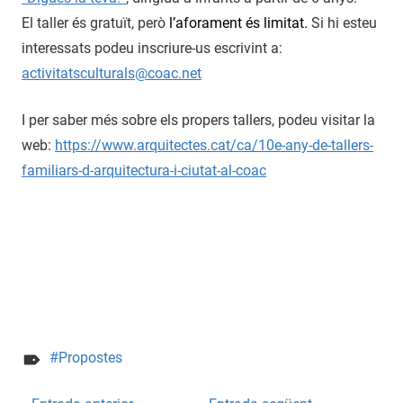
El taller és gratuït, però
l’aforament és limitat.
Si hi esteu
interessats podeu inscriure-us escrivint a:
activitatsculturals@coac.net
I per saber més sobre els propers tallers, podeu visitar la
web:
https://www.arquitectes.cat/ca/10e-any-de-tallers-
familiars-d-arquitectura-i-ciutat-al-coac
Propostes