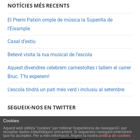
NOTÍCIES MÉS RECENTS
El Premi Patxín omple de música la Superilla de
l’Eixample
Casal d’estiu
Betevé visita la rua musical de l’escola
Aquest divendres celebrem carnestoltes i tallem el carrer
Bruc. T’hi esperem!
L’escola tindrà un pati més verd i inclusiu al setembre
SEGUEIX-NOS EN TWITTER
Cookies
Aquest web utilitza "cookies" per millorar l'experiència de navegació i per
recopilar dades estadístiques únicament. Si segueixes navegant entendrem
que ho acceptes. Per a més informació, llegeix la nostra
política de cookies
WordPress Theme: Mercia by
ThemeZee
.