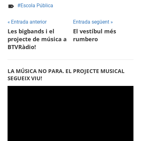
Escola Pública
Entrada anterior
Entrada següent
Navegació
Les bigbands i el
El vestíbul més
projecte de música a
rumbero
d'entrades
BTVRàdio!
LA MÚSICA NO PARA. EL PROJECTE MUSICAL
SEGUEIX VIU!
Reproductor
de
vídeo