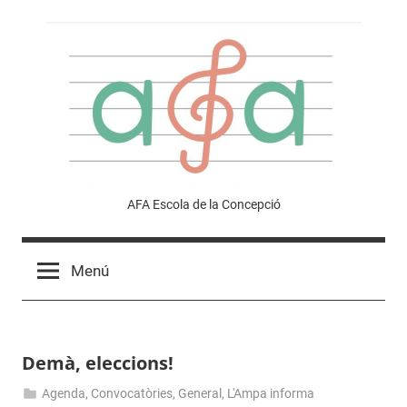
Vés
al
contingut
Afa
AFA Escola de la Concepció
Escola
Menú
de
la
Demà, eleccions!
Concepció
Agenda
,
Convocatòries
,
General
,
L'Ampa informa