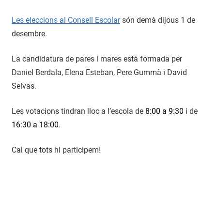
30
admin
de
Les eleccions al Consell Escolar
són demà dijous 1 de
novembre
desembre.
de
2016
La candidatura de pares i mares està formada per
Daniel Berdala, Elena Esteban, Pere Gummà i David
Selvas.
Les votacions tindran lloc a l’escola de
8:00 a 9:30
i de
16:30 a 18:00
.
Cal que tots hi participem!