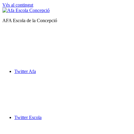
Vés al contingut
Afa
AFA Escola de la Concepció
Escola
de
la
Concepció
Twitter Afa
Twitter Escola