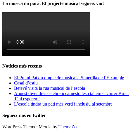
La música no para. El projecte musical segueix viu!
Notícies més recents
El Premi Patxín omple de música la Superilla de l’Eixample
Casal d’estiu
Betevé visita la rua musical de l’escola
Aquest divendres celebrem carnestoltes i tallem el carrer Bruc.
T’hi esperem!
L’escola tindrà un pati més verd i inclusiu al setembre
Segueix-nos en twitter
WordPress Theme: Mercia by
ThemeZee
.