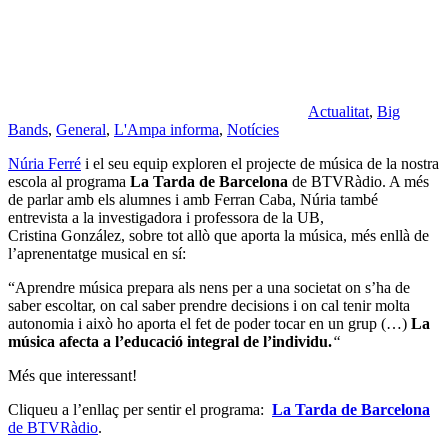
Actualitat
,
Big
Bands
,
General
,
L'Ampa informa
,
Notícies
Núria Ferré
i el seu equip exploren el projecte de música de la nostra
escola al programa
La Tarda de Barcelona
de BTVRàdio. A més
de parlar amb els alumnes i amb Ferran Caba, Núria també
entrevista a la investigadora i professora de la UB,
Cristina González, sobre tot allò que aporta la música, més enllà de
l’aprenentatge musical en sí:
“Aprendre música prepara als nens per a una societat on s’ha de
saber escoltar, on cal saber prendre decisions i on cal tenir molta
autonomia i això ho aporta el fet de poder tocar en un grup (…)
La
música afecta a l’educació integral de l’individu.
“
Més que interessant!
Cliqueu a l’enllaç per sentir el programa:
La Tarda de Barcelona
de BTVRàdio
.