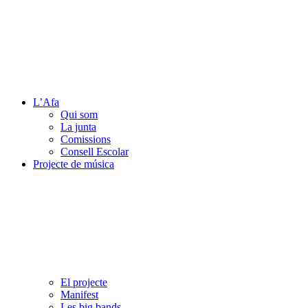
L’Afa
Qui som
La junta
Comissions
Consell Escolar
Projecte de música
El projecte
Manifest
Les big bands