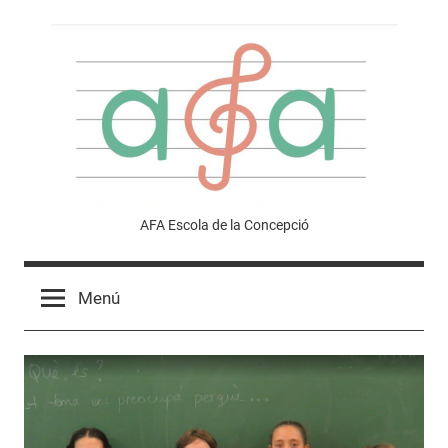
Vés
al
contingut
Afa
AFA Escola de la Concepció
Escola
Menú
de
la
Concepció