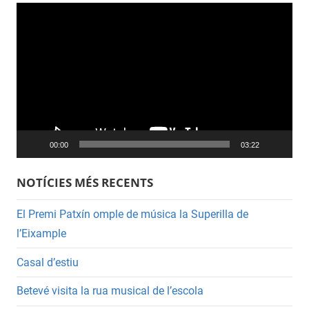
Reproductor
de
vídeo
00:00
03:22
NOTÍCIES MÉS RECENTS
El Premi Patxín omple de música la Superilla de
l’Eixample
Casal d’estiu
Betevé visita la rua musical de l’escola