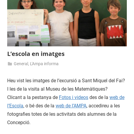
L’escola en imatges
General
,
L'Ampa informa
24
admin
de
Heu vist les imatges de l’excursió a Sant Miquel del Fai?
maig
I les de la visita al Museu de les Matemàtiques?
de
Clicant a la pestanya de
Fotos i videos
des de la
web de
2017
l’Escola
, o bé des de la
web de l’AMPA
, accedireu a les
fotografies totes de les activitats dels alumnes de la
Concepció.