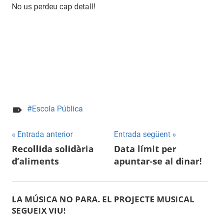
No us perdeu cap detall!
Escola Pública
Entrada anterior
Entrada següent
Navegació
Recollida solidària
Data límit per
d’aliments
apuntar-se al dinar!
d'entrades
LA MÚSICA NO PARA. EL PROJECTE MUSICAL
SEGUEIX VIU!