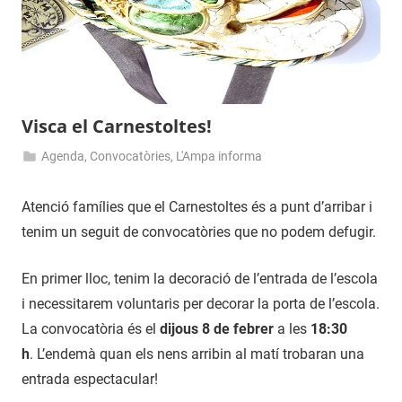
Visca el Carnestoltes!
Agenda
,
Convocatòries
,
L'Ampa informa
26
admin
de
Atenció famílies que el Carnestoltes és a punt d’arribar i
gener
tenim un seguit de convocatòries que no podem defugir.
de
2018
En primer lloc, tenim la decoració de l’entrada de l’escola
i necessitarem voluntaris per decorar la porta de l’escola.
La convocatòria és el
dijous 8 de febrer
a les
18:30
h
. L’endemà quan els nens arribin al matí trobaran una
entrada espectacular!