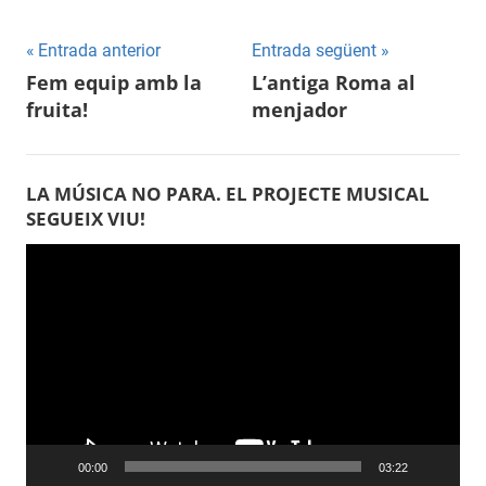
Entrada anterior
Entrada següent
Navegació
Fem equip amb la
L’antiga Roma al
fruita!
menjador
d'entrades
LA MÚSICA NO PARA. EL PROJECTE MUSICAL
SEGUEIX VIU!
Reproductor
de
vídeo
00:00
03:22