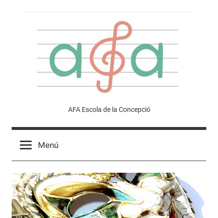
Vés
al
contingut
Afa
AFA Escola de la Concepció
Escola
Menú
de
la
Concepció