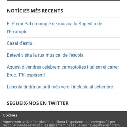
NOTÍCIES MÉS RECENTS
El Premi Patxín omple de música la Superilla de
l’Eixample
Casal d’estiu
Betevé visita la rua musical de l’escola
Aquest divendres celebrem carnestoltes i tallem el carrer
Bruc. T’hi esperem!
L’escola tindrà un pati més verd i inclusiu al setembre
SEGUEIX-NOS EN TWITTER
Cookies
Aquest web utilitza "cookies" per millorar l'experiència de navegació i per
recopilar dades estadístiques únicament. Si segueixes navegant entendrem