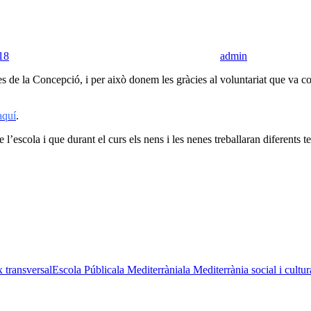
18
admin
s de la Concepció, i per això donem les gràcies al voluntariat que va col
aquí
.
e l’escola i que durant el curs els nens i les nenes treballaran diferents 
x transversal
Escola Pública
la Mediterrània
la Mediterrània social i cultur