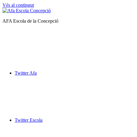
Vés al contingut
Afa
AFA Escola de la Concepció
Escola
de
la
Concepció
Twitter Afa
Twitter Escola