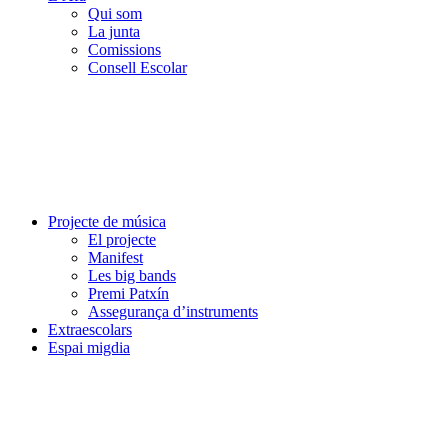
Qui som
La junta
Comissions
Consell Escolar
Projecte de música
El projecte
Manifest
Les big bands
Premi Patxín
Assegurança d’instruments
Extraescolars
Espai migdia