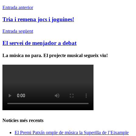
Entrada anterior
Tria i remena jocs i joguines!
Entrada següent
El servei de menjador a debat
La música no para. El projecte musical segueix viu!
Notícies més recents
El Premi Patxín omple de música la Superilla de l’Eixample