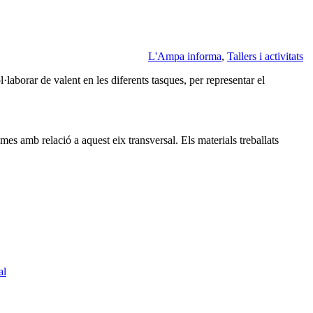
L'Ampa informa
,
Tallers i activitats
·laborar de valent en les diferents tasques, per representar el
temes amb relació a aquest eix transversal. Els materials treballats
al