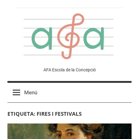
Vés
al
contingut
Afa
AFA Escola de la Concepció
Escola
Menú
de
ETIQUETA:
FIRES I FESTIVALS
la
Concepció