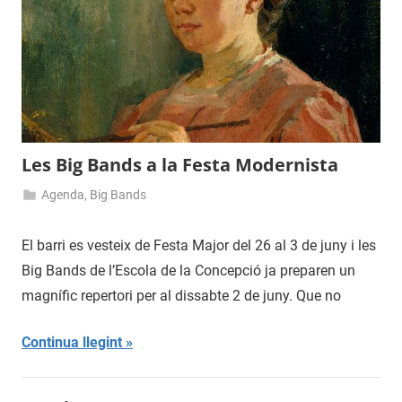
Les Big Bands a la Festa Modernista
Agenda
,
Big Bands
23
admin
de
El barri es vesteix de Festa Major del 26 al 3 de juny i les
maig
Big Bands de l’Escola de la Concepció ja preparen un
de
magnífic repertori per al dissabte 2 de juny. Que no
2018
Continua llegint