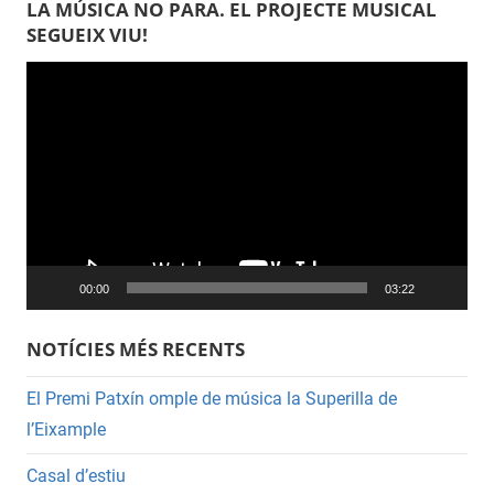
LA MÚSICA NO PARA. EL PROJECTE MUSICAL
SEGUEIX VIU!
Reproductor
de
vídeo
00:00
03:22
NOTÍCIES MÉS RECENTS
El Premi Patxín omple de música la Superilla de
l’Eixample
Casal d’estiu