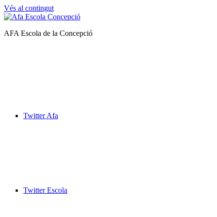
Vés al contingut
Afa
AFA Escola de la Concepció
Escola
de
la
Concepció
Twitter Afa
Twitter Escola