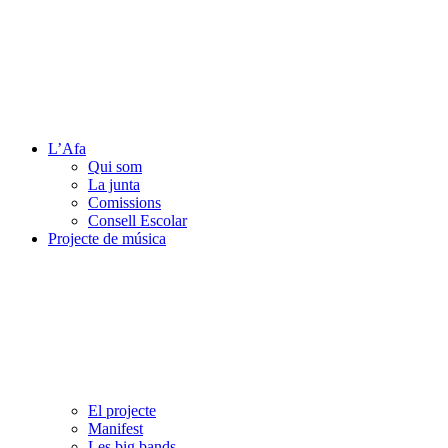
L’Afa
Qui som
La junta
Comissions
Consell Escolar
Projecte de música
El projecte
Manifest
Les big bands