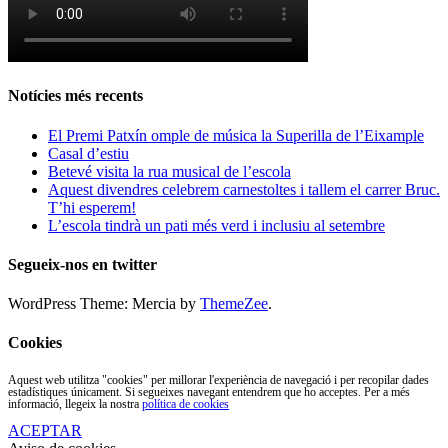
Notícies més recents
El Premi Patxín omple de música la Superilla de l’Eixample
Casal d’estiu
Betevé visita la rua musical de l’escola
Aquest divendres celebrem carnestoltes i tallem el carrer Bruc.
T’hi esperem!
L’escola tindrà un pati més verd i inclusiu al setembre
Segueix-nos en twitter
WordPress Theme: Mercia by
ThemeZee
.
Cookies
Aquest web utilitza "cookies" per millorar l'experiència de navegació i per recopilar dades
estadístiques únicament. Si segueixes navegant entendrem que ho acceptes. Per a més
informació, llegeix la nostra
política de cookies
ACEPTAR