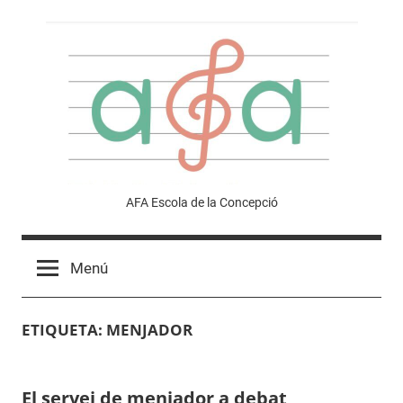
Vés
al
contingut
Afa
AFA Escola de la Concepció
Escola
Menú
de
ETIQUETA:
MENJADOR
la
Concepció
El servei de menjador a debat