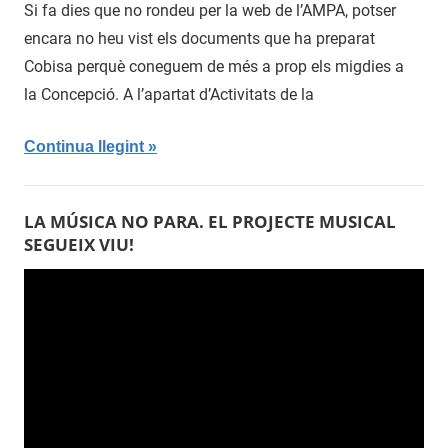
de
Si fa dies que no rondeu per la web de l’AMPA, potser
novembre
encara no heu vist els documents que ha preparat
de
Cobisa perquè coneguem de més a prop els migdies a
2016
la Concepció. A l’apartat d’Activitats de la
Continua llegint
LA MÚSICA NO PARA. EL PROJECTE MUSICAL
SEGUEIX VIU!
Reproductor
de
vídeo