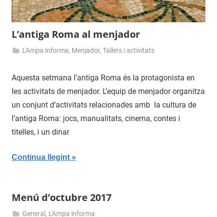
L’antiga Roma al menjador
L'Ampa informa
,
Menjador
,
Tallers i activitats
5
admin
de
Aquesta setmana l’antiga Roma és la protagonista en
març
les activitats de menjador. L’equip de menjador organitza
de
un conjunt d’activitats relacionades amb la cultura de
2018
l’antiga Roma: jocs, manualitats, cinema, contes i
titelles, i un dinar
Continua llegint
Menú d’octubre 2017
General
,
L'Ampa informa