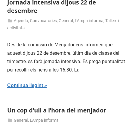
Jornada intensiva dijous 22 de
desembre
Agenda
,
Convocatòries
,
General
,
L'Ampa informa
,
Tallers i
20
Menjador
activitats
de
Escolar
desembre
Des de la comissió de Menjador ens informen que
de
aquest dijous 22 de desembre, últim dia de classe del
2016
trimestre, es farà jornada intensiva. Es prega puntualitat
per recollir els nens a les 16:30. La
Continua llegint
Un cop d’ull a l’hora del menjador
General
,
L'Ampa informa
28
admin