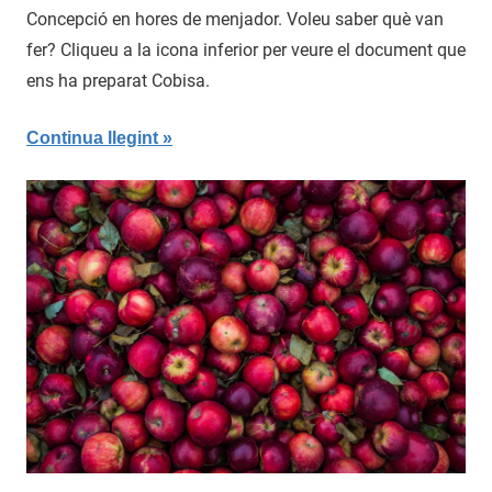
març
Concepció en hores de menjador. Voleu saber què van
de
fer? Cliqueu a la icona inferior per veure el document que
2017
ens ha preparat Cobisa.
Continua llegint