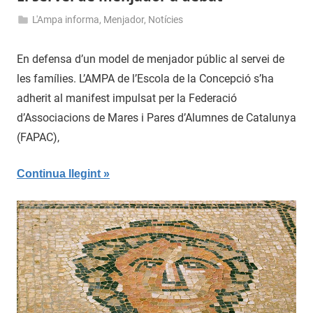
L'Ampa informa
,
Menjador
,
Notícies
8
admin
de
En defensa d’un model de menjador públic al servei de
gener
les famílies. L’AMPA de l’Escola de la Concepció s’ha
de
adherit al manifest impulsat per la Federació
2019
d’Associacions de Mares i Pares d’Alumnes de Catalunya
(FAPAC),
Continua llegint