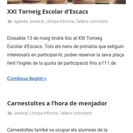
XXI Torneig Escolar d’Escacs
Agenda
,
General
,
L'Ampa informa
,
Tallers i activitats
8
admin
de
Dissabte 13 de maig tindrà lloc el XXI Torneig
maig
Escolar d’Escacs. Tots els nens de primària que estiguin
de
interessats en participar-hi, poden reservar la seva plaça
2017
fent l’ingrés de la quota de participació fins a l’11 de
Continua llegint
Carnestoltes a l’hora de menjador
General
,
L'Ampa informa
,
Tallers i activitats
22
admin
de
Carnestoltes també va ocupar els alumnes de la