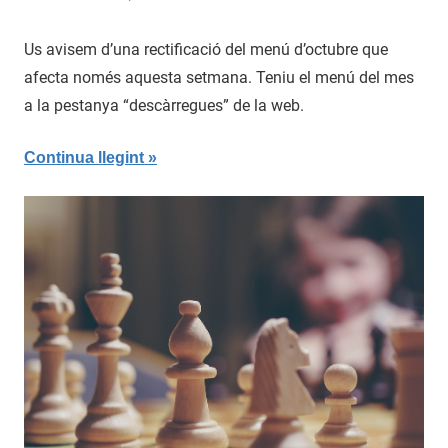
4
admin
d'octubre
Us avisem d’una rectificació del menú d’octubre que
de
afecta només aquesta setmana. Teniu el menú del mes
2017
a la pestanya “descàrregues” de la web.
Continua llegint