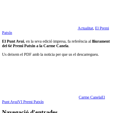
Actualitat
,
El Premi
Patxín
El Punt Avui
, en la seva edició impresa, fa referència al
lliurament
del 6é Premi Patxin a la Carme Canela
.
Us deixem el PDF amb la noticia per que us el descarregueu.
Carme Canela
El
Punt Avui
VI Premi Patxín
Navegació d'entrades