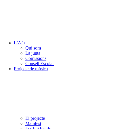
L’Afa
Qui som
La junta
Comissions
Consell Escolar
Projecte de música
El projecte
Manifest
Les big bands