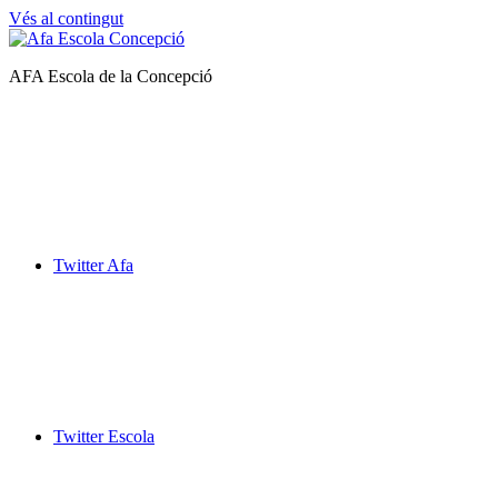
Vés al contingut
Afa
AFA Escola de la Concepció
Escola
de
la
Concepció
Twitter Afa
Twitter Escola