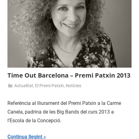
Time Out Barcelona – Premi Patxin 2013
Actualitat
,
El Premi Patxín
,
Notícies
10
admin
de
Referència al lliurament del Premi Patxin a la Carme
juny
Canela, padrina de les Big Bands del curs 2013 a
de
l’Escola de la Concepció.
2013
Continua llegint