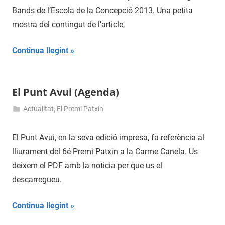
de
Bands de l’Escola de la Concepció 2013. Una petita
2013
mostra del contingut de l’article,
Continua llegint
El Punt Avui (Agenda)
Actualitat
,
El Premi Patxín
8
admin
de
El Punt Avui, en la seva edició impresa, fa referència al
juny
lliurament del 6é Premi Patxin a la Carme Canela. Us
de
deixem el PDF amb la noticia per que us el
2013
descarregueu.
Continua llegint