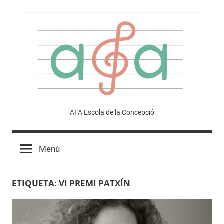
Vés
al
contingut
Afa
AFA Escola de la Concepció
Escola
Menú
de
ETIQUETA:
VI PREMI PATXÍN
la
Concepció