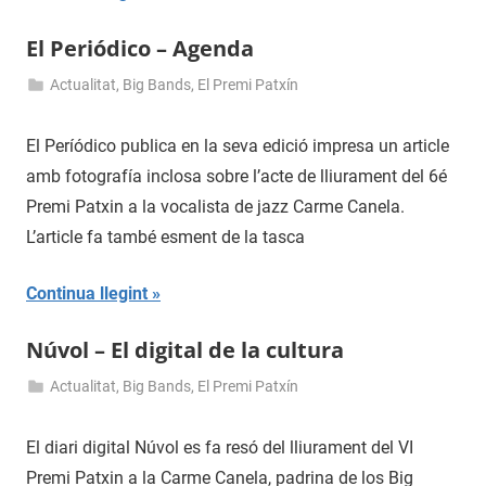
El Periódico – Agenda
Actualitat
,
Big Bands
,
El Premi Patxín
9
admin
de
El Períódico publica en la seva edició impresa un article
juny
amb fotografía inclosa sobre l’acte de lliurament del 6é
de
Premi Patxin a la vocalista de jazz Carme Canela.
2013
L’article fa també esment de la tasca
Continua llegint
Núvol – El digital de la cultura
Actualitat
,
Big Bands
,
El Premi Patxín
8
admin
de
El diari digital Núvol es fa resó del lliurament del VI
juny
Premi Patxin a la Carme Canela, padrina de los Big