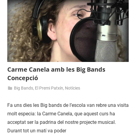
Carme Canela amb les Big Bands
Concepció
Big Bands
,
El Premi Patxín
,
Notícies
4
admin
d'abril
Fa uns dies les Big bands de l’escola van rebre una visita
de
molt especia: la Carme Canela, que aquest curs ha
2013
acceptat ser la padrina del nostre projecte musical.
Durant tot un matí va poder