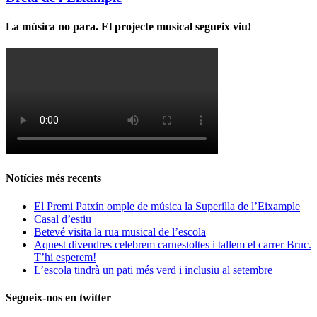
La música no para. El projecte musical segueix viu!
Notícies més recents
El Premi Patxín omple de música la Superilla de l’Eixample
Casal d’estiu
Betevé visita la rua musical de l’escola
Aquest divendres celebrem carnestoltes i tallem el carrer Bruc.
T’hi esperem!
L’escola tindrà un pati més verd i inclusiu al setembre
Segueix-nos en twitter