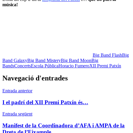
música!
Big Band Flash
Big
Band Galaxy
Big Band Mistery
Big Band Moon
Big
Bands
Concerts
Escola Pública
Horacio Fumero
XII Premi Patxín
Navegació d'entrades
Entrada anterior
I el padrí del XII Premi Patxín és…
Entrada següent
Manifest de la Coordinadora d’AFA i AMPA de la
Dreta de l’Eixample