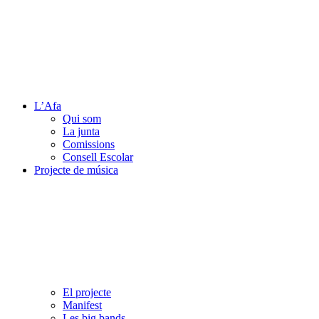
L’Afa
Qui som
La junta
Comissions
Consell Escolar
Projecte de música
El projecte
Manifest
Les big bands