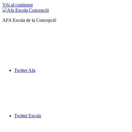
Vés al contingut
Afa
AFA Escola de la Concepció
Escola
de
la
Concepció
Twitter Afa
Twitter Escola