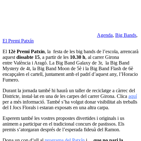
Agenda
,
Big Bands
,
El Premi Patxín
El
12è Premi Patxín
, la festa de les big bands de l’escola, arrencarà
aquest
dissabte 15
, a partir de les
10.30 h
, al carrer Girona
entre València i Aragó. La Big Band Galaxy de 3r, la Big Band
Mystery de 4t, la Big Band Moon de 5è i la Big Band Flash de 6è
encapçalen el cartell, juntament amb el padrí d’aquest any, l’Horacio
Fumero.
Durant la jornada també hi haurà un
taller de reciclatge
a càrrec del
Districte, instal·lat en una de les carpes del carrer Girona. Clica
aquí
per a més informació. També s’ha volgut donar visibilitat als treballs
del I Jocs Florals i estaran exposats en una altra carpa.
Esperem també les vostres propostes divertides i originals i us
animem a participar en el tradicional concurs de pastissos. Els
premis s’atorgaran després de l’esperada fideuà del Ramon.
Dona un cop d’ull
al
programa del Patxín
i…
que no pari la