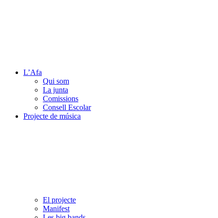
L’Afa
Qui som
La junta
Comissions
Consell Escolar
Projecte de música
El projecte
Manifest
Les big bands