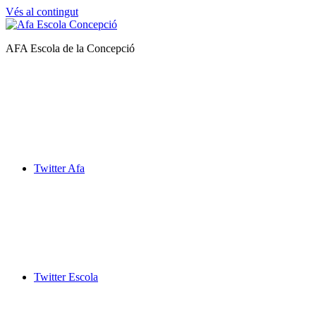
Vés al contingut
Afa
AFA Escola de la Concepció
Escola
de
la
Concepció
Twitter Afa
Twitter Escola