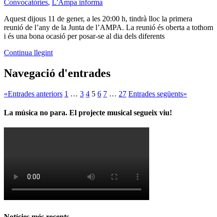
Convocatòries
,
L'Ampa informa
Aquest dijous 11 de gener, a les 20:00 h, tindrà lloc la primera
reunió de l’any de la Junta de l’AMPA. La reunió és oberta a tothom
i és una bona ocasió per posar-se al dia dels diferents
Continua llegint
Navegació d'entrades
«
Entrades anteriors
1
…
3
4
5
6
7
…
27
Entrades següents
»
La música no para. El projecte musical segueix viu!
Notícies més recents