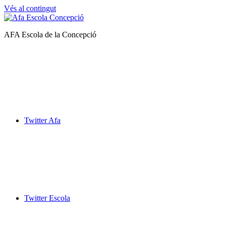
Vés al contingut
AFA Escola de la Concepció
Afa
Escola
de
la
Concepció
Twitter Afa
Twitter Escola