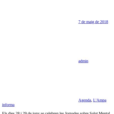
7 de maig de 2018
admin
Agenda
,
L'Ampa
informa
Els dies 28 i 29 de juny se celebren les Jornades sobre Salut Mental