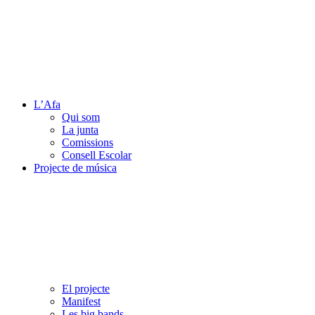
L’Afa
Qui som
La junta
Comissions
Consell Escolar
Projecte de música
El projecte
Manifest
Les big bands