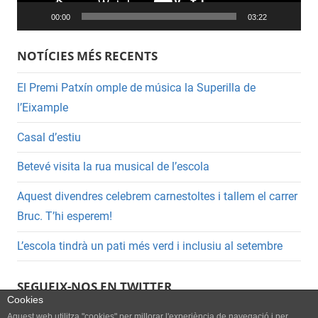
00:00
03:22
NOTÍCIES MÉS RECENTS
El Premi Patxín omple de música la Superilla de
l’Eixample
Casal d’estiu
Betevé visita la rua musical de l’escola
Aquest divendres celebrem carnestoltes i tallem el carrer
Bruc. T’hi esperem!
L’escola tindrà un pati més verd i inclusiu al setembre
SEGUEIX-NOS EN TWITTER
Cookies
Aquest web utilitza "cookies" per millorar l'experiència de navegació i per