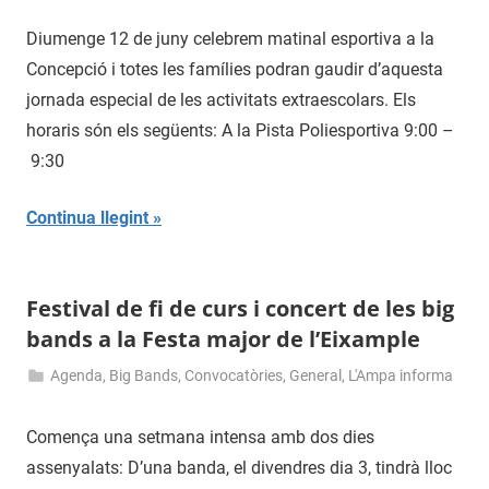
30
admin
de
Diumenge 12 de juny celebrem matinal esportiva a la
maig
Concepció i totes les famílies podran gaudir d’aquesta
de
jornada especial de les activitats extraescolars. Els
2016
horaris són els següents: A la Pista Poliesportiva 9:00 –
9:30
Continua llegint
Festival de fi de curs i concert de les big
bands a la Festa major de l’Eixample
Agenda
,
Big Bands
,
Convocatòries
,
General
,
L'Ampa informa
29
admin
de
Comença una setmana intensa amb dos dies
maig
assenyalats: D’una banda, el divendres dia 3, tindrà lloc
de