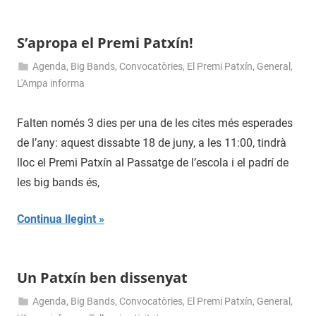
S’apropa el Premi Patxín!
Agenda
,
Big Bands
,
Convocatòries
,
El Premi Patxín
,
General
,
15
admin
L'Ampa informa
de
juny
Falten només 3 dies per una de les cites més esperades
de
de l’any: aquest dissabte 18 de juny, a les 11:00, tindrà
2016
lloc el Premi Patxín al Passatge de l’escola i el padrí de
les big bands és,
Continua llegint
Un Patxín ben dissenyat
Agenda
,
Big Bands
,
Convocatòries
,
El Premi Patxín
,
General
,