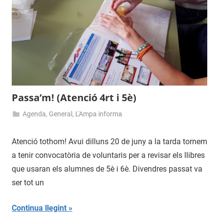
Passa’m! (Atenció 4rt i 5è)
Agenda
,
General
,
L'Ampa informa
19
admin
de
Atenció tothom! Avui dilluns 20 de juny a la tarda tornem
juny
a tenir convocatòria de voluntaris per a revisar els llibres
de
que usaran els alumnes de 5è i 6è. Divendres passat va
2016
ser tot un
Continua llegint