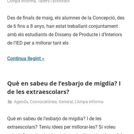
14
admin
L'Ampa informa
,
Tallers i activitats
de
juny
Des de finals de maig, els alumnes de la Concepció, des
de
de 6 fins a 8 anys, han estat treballant conjuntament
2016
amb els estudiants de Disseny de Producte i d’Interiors
de l’IED per a millorar tant els
Continua llegint
Què en sabeu de l’esbarjo de migdia? I
de les extraescolars?
Agenda
,
Convocatòries
,
General
,
L'Ampa informa
10
admin
de
Què en sabeu de l’esbarjo de migdia? I de les
juny
extraescolars? Teniu idees per millorar-les? Si voleu
de