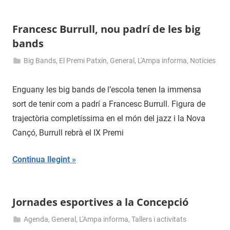
Francesc Burrull, nou padrí de les big
bands
Big Bands
,
El Premi Patxín
,
General
,
L'Ampa informa
,
Notícies
31
admin
de
Enguany les big bands de l’escola tenen la immensa
maig
sort de tenir com a padrí a Francesc Burrull. Figura de
de
trajectòria completíssima en el món del jazz i la Nova
2016
Cançó, Burrull rebrà el IX Premi
Continua llegint
Jornades esportives a la Concepció
Agenda
,
General
,
L'Ampa informa
,
Tallers i activitats