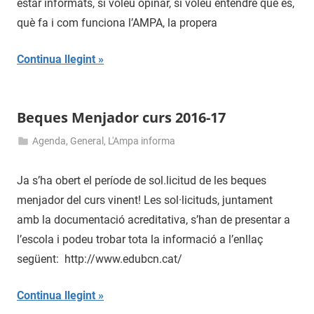
estar informats, si voleu opinar, si voleu entendre què és,
2016
què fa i com funciona l’AMPA, la propera
Continua llegint
Beques Menjador curs 2016-17
Agenda
,
General
,
L'Ampa informa
9
admin
de
Ja s’ha obert el període de sol.licitud de les beques
juny
menjador del curs vinent! Les sol·licituds, juntament
de
amb la documentació acreditativa, s’han de presentar a
2016
l’escola i podeu trobar tota la informació a l’enllaç
següent: http://www.edubcn.cat/
Continua llegint