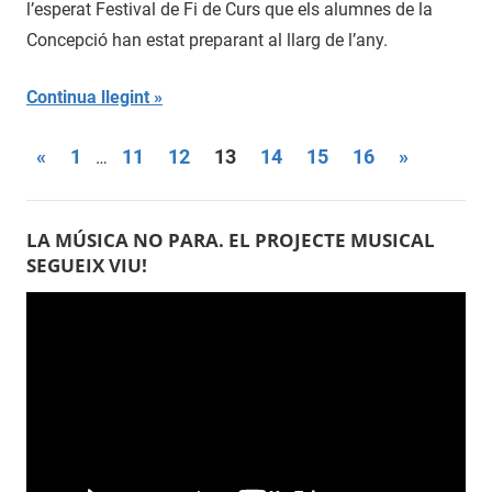
l’esperat Festival de Fi de Curs que els alumnes de la
2016
Concepció han estat preparant al llarg de l’any.
Continua llegint
«
Entrades
1
11
12
13
14
15
16
Entrades
»
…
Navegació
anteriors
següents
d'entrades
LA MÚSICA NO PARA. EL PROJECTE MUSICAL
SEGUEIX VIU!
Reproductor
de
vídeo