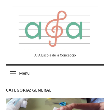
Vés
al
contingut
Afa
AFA Escola de la Concepció
Escola
Menú
de
CATEGORIA:
GENERAL
la
Concepció