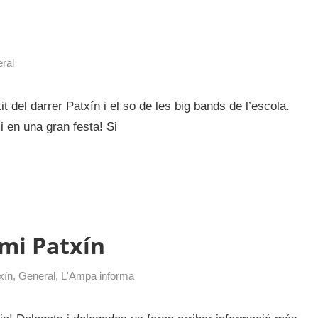
ral
 del darrer Patxín i el so de les big bands de l’escola.
i en una gran festa! Si
mi Patxín
xín
,
General
,
L'Ampa informa