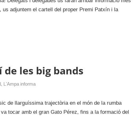
! Delegats i delegades us faran arribar informació més
 us adjuntem el cartell del proper Premi Patxín i la
í de les big bands
l
,
L'Ampa informa
ic de llarguíssima trajectòria en el món de la rumba
 va tocar amb el gran Gato Pérez, fins a la formació del