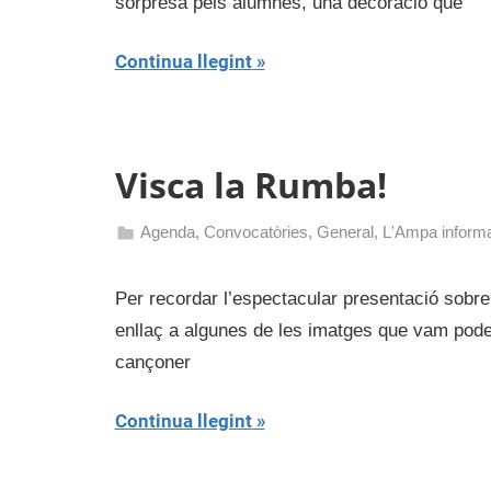
sorpresa pels alumnes, una decoració que
2017
Continua llegint
Visca la Rumba!
Agenda
,
Convocatòries
,
General
,
L'Ampa inform
23
admin
de
Per recordar l’espectacular presentació sobr
desembre
enllaç a algunes de les imatges que vam poder 
de
cançoner
2016
Continua llegint