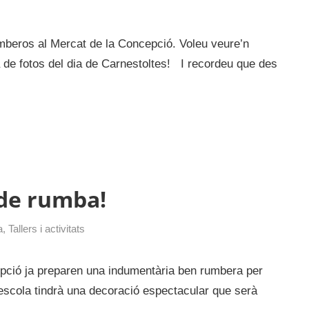
mberos al Mercat de la Concepció. Voleu veure’n
a de fotos del dia de Carnestoltes! I recordeu que des
 de rumba!
a
,
Tallers i activitats
epció ja preparen una indumentària ben rumbera per
l’escola tindrà una decoració espectacular que serà