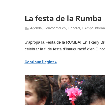
La festa de la Rumba
Agenda
,
Convocatòries
,
General
,
L'Ampa inform
27
admin
d'abril
S’apropa la Festa de la RUMBA! En Txarly Brow
de
celebrar la fi de festa d’inauguració d’en Dinob
2017
Continua llegint