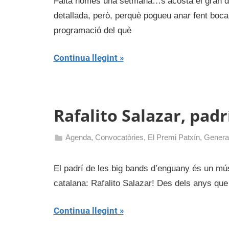
Falta només una setmana…s’acosta el gran dia
juny
detallada, però, perquè pogueu anar fent boca,
de
programació del què
2017
Continua llegint
Rafalito Salazar, padr
Agenda
,
Convocatòries
,
El Premi Patxín
,
Genera
28
admin
de
El padrí de les big bands d’enguany és un mús
maig
catalana: Rafalito Salazar! Des dels anys que
de
2017
Continua llegint