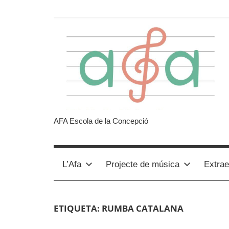
Vés
al
contingut
Afa
AFA Escola de la Concepció
Escola
L’Afa
Projecte de música
Extrae
de
la
ETIQUETA:
RUMBA CATALANA