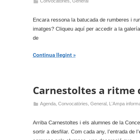
Convocatòries
,
General
14
admin
de
Encara ressona la batucada de rumberes i ru
març
imatges? Cliqueu aquí per accedir a la galerí
de
de
2017
Continua llegint
Carnestoltes a ritme
Agenda
,
Convocatòries
,
General
,
L'Ampa inform
16
admin
de
Arriba Carnestoltes i els alumnes de la Conc
febrer
sortir a desfilar. Com cada any, l’entrada de 
de