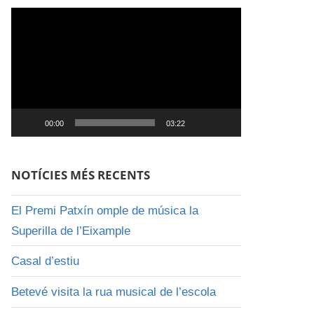
Reproductor
de
vídeo
00:00
03:22
NOTÍCIES MÉS RECENTS
El Premi Patxín omple de música la
Superilla de l’Eixample
Casal d’estiu
Betevé visita la rua musical de l’escola