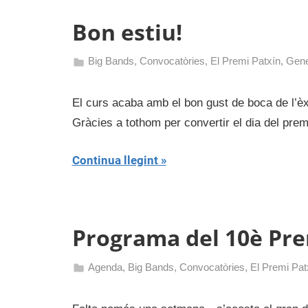
Concepció
Bon estiu!
Big Bands
,
Convocatòries
,
El Premi Patxín
,
Gene
21
admin
de
El curs acaba amb el bon gust de boca de l’èxit
juny
Gràcies a tothom per convertir el dia del prem
de
2017
Continua llegint
Programa del 10è Pre
Agenda
,
Big Bands
,
Convocatòries
,
El Premi Pat
9
admin
de