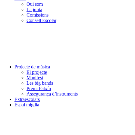
Qui som
La junta
Comissions
Consell Escolar
Projecte de música
El projecte
Manifest
Les big bands
Premi Patxín
Assegurança d’instruments
Extraescolars
Espai migdia