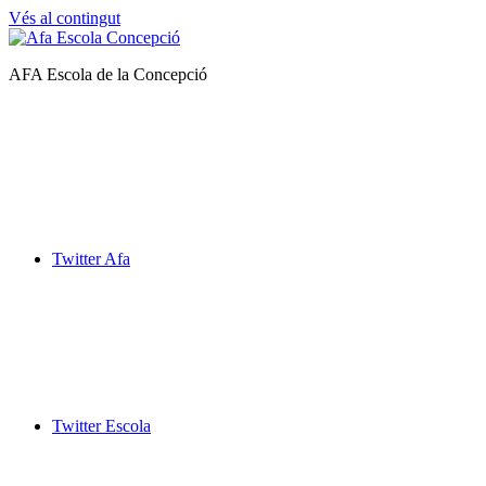
Vés al contingut
AFA Escola de la Concepció
Afa
Escola
de
la
Concepció
Twitter Afa
Twitter Escola